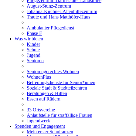
Pflegezentrum Darmstädter Landstraße
August-Stunz-Zentrum
Johanna-Kirchner-Altenhilfezentrum
Traute und Hans Matthöfer-Haus
Ambulanter Pflegedienst
Phase F
Was wir bieten
Kinder
Schule
Jugend
Senioren
Seniorengerechtes Wohnen
WohnenPlus
Betreuungsdienste für Senior*innen
Soziale Stadt & Stadtteilzentren
Beratungen & Hilfen
Essen auf Rädern
33 Ortsvereine
Anlaufstelle für straffällige Frauen
Jugendwerk
Spenden und Engagement
Mein erster Schulranzen