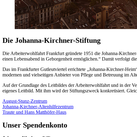
Die Johanna-Kirchner-Stiftung
Die Arbeiterwohlfahrt Frankfurt gründete 1951 die Johanna-Kirchner-St
einen Lebensabend in Geborgenheit ermöglichen.“ Damit verfolgt die
Das im Frankfurter Gutleutviertel errichtete „Johanna-Kirchner-Heim“
modernen und vielseitigen Anbieter von Pflege und Betreuung im Alt
Auf der Grundlage des Leitbildes der Arbeiterwohlfahrt und in der V
eigenes Leitbild. Mit ihm wird der Stiftungszweck konkretisiert. Gleic
August-Stunz-Zentrum
Johanna-Kirchner-Altenhilfezentrum
Traute und Hans Matthöfer-Haus
Unser Spendenkonto