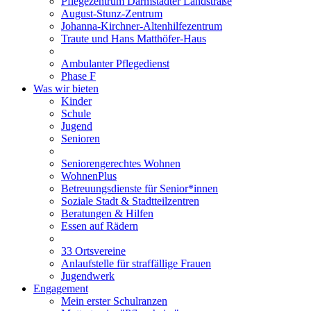
Pflegezentrum Darmstädter Landstraße
August-Stunz-Zentrum
Johanna-Kirchner-Altenhilfezentrum
Traute und Hans Matthöfer-Haus
Ambulanter Pflegedienst
Phase F
Was wir bieten
Kinder
Schule
Jugend
Senioren
Seniorengerechtes Wohnen
WohnenPlus
Betreuungsdienste für Senior*innen
Soziale Stadt & Stadtteilzentren
Beratungen & Hilfen
Essen auf Rädern
33 Ortsvereine
Anlaufstelle für straffällige Frauen
Jugendwerk
Engagement
Mein erster Schulranzen