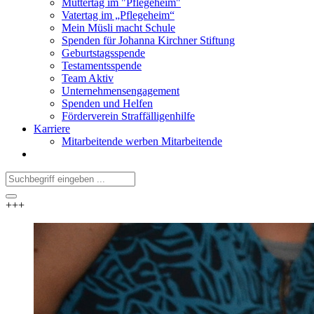
Muttertag im "Pflegeheim"
Vatertag im „Pflegeheim“
Mein Müsli macht Schule
Spenden für Johanna Kirchner Stiftung
Geburtstagsspende
Testamentsspende
Team Aktiv
Unternehmensengagement
Spenden und Helfen
Förderverein Straffälligenhilfe
Karriere
Mitarbeitende werben Mitarbeitende
+++