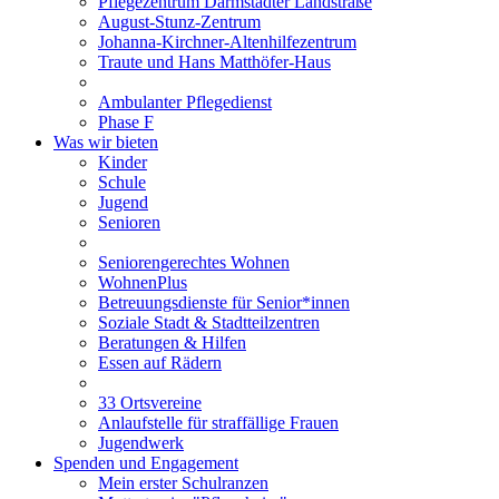
Pflegezentrum Darmstädter Landstraße
August-Stunz-Zentrum
Johanna-Kirchner-Altenhilfezentrum
Traute und Hans Matthöfer-Haus
Ambulanter Pflegedienst
Phase F
Was wir bieten
Kinder
Schule
Jugend
Senioren
Seniorengerechtes Wohnen
WohnenPlus
Betreuungsdienste für Senior*innen
Soziale Stadt & Stadtteilzentren
Beratungen & Hilfen
Essen auf Rädern
33 Ortsvereine
Anlaufstelle für straffällige Frauen
Jugendwerk
Spenden und Engagement
Mein erster Schulranzen