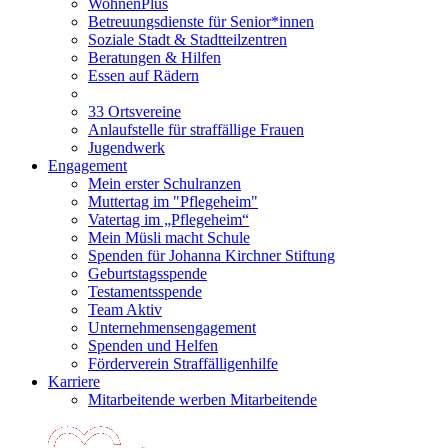
WohnenPlus
Betreuungsdienste für Senior*innen
Soziale Stadt & Stadtteilzentren
Beratungen & Hilfen
Essen auf Rädern
33 Ortsvereine
Anlaufstelle für straffällige Frauen
Jugendwerk
Engagement
Mein erster Schulranzen
Muttertag im "Pflegeheim"
Vatertag im „Pflegeheim“
Mein Müsli macht Schule
Spenden für Johanna Kirchner Stiftung
Geburtstagsspende
Testamentsspende
Team Aktiv
Unternehmensengagement
Spenden und Helfen
Förderverein Straffälligenhilfe
Karriere
Mitarbeitende werben Mitarbeitende