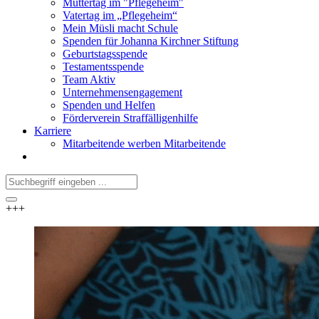
Muttertag im "Pflegeheim"
Vatertag im „Pflegeheim“
Mein Müsli macht Schule
Spenden für Johanna Kirchner Stiftung
Geburtstagsspende
Testamentsspende
Team Aktiv
Unternehmensengagement
Spenden und Helfen
Förderverein Straffälligenhilfe
Karriere
Mitarbeitende werben Mitarbeitende
+++