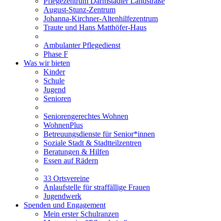
Pflegezentrum Darmstädter Landstraße
August-Stunz-Zentrum
Johanna-Kirchner-Altenhilfezentrum
Traute und Hans Matthöfer-Haus
Ambulanter Pflegedienst
Phase F
Was wir bieten
Kinder
Schule
Jugend
Senioren
Seniorengerechtes Wohnen
WohnenPlus
Betreuungsdienste für Senior*innen
Soziale Stadt & Stadtteilzentren
Beratungen & Hilfen
Essen auf Rädern
33 Ortsvereine
Anlaufstelle für straffällige Frauen
Jugendwerk
Spenden und Engagement
Mein erster Schulranzen