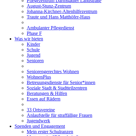
Pflegezentrum Darmstädter Landstraße
August-Stunz-Zentrum
Johanna-Kirchner-Altenhilfezentrum
Traute und Hans Matthöfer-Haus
Ambulanter Pflegedienst
Phase F
Was wir bieten
Kinder
Schule
Jugend
Senioren
Seniorengerechtes Wohnen
WohnenPlus
Betreuungsdienste für Senior*innen
Soziale Stadt & Stadtteilzentren
Beratungen & Hilfen
Essen auf Rädern
33 Ortsvereine
Anlaufstelle für straffällige Frauen
Jugendwerk
Spenden und Engagement
Mein erster Schulranzen