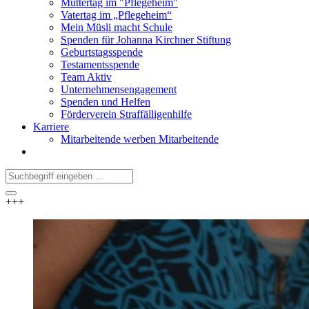
Muttertag im "Pflegeheim"
Vatertag im „Pflegeheim“
Mein Müsli macht Schule
Spenden für Johanna Kirchner Stiftung
Geburtstagsspende
Testamentsspende
Team Aktiv
Unternehmensengagement
Spenden und Helfen
Förderverein Straffälligenhilfe
Karriere
Mitarbeitende werben Mitarbeitende
+++