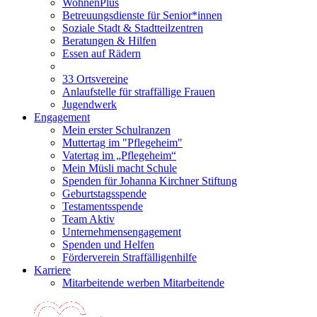
WohnenPlus
Betreuungsdienste für Senior*innen
Soziale Stadt & Stadtteilzentren
Beratungen & Hilfen
Essen auf Rädern
33 Ortsvereine
Anlaufstelle für straffällige Frauen
Jugendwerk
Engagement
Mein erster Schulranzen
Muttertag im "Pflegeheim"
Vatertag im „Pflegeheim“
Mein Müsli macht Schule
Spenden für Johanna Kirchner Stiftung
Geburtstagsspende
Testamentsspende
Team Aktiv
Unternehmensengagement
Spenden und Helfen
Förderverein Straffälligenhilfe
Karriere
Mitarbeitende werben Mitarbeitende