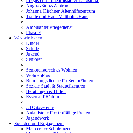
Pflegezentrum Darmstädter Landstraße
August-Stunz-Zentrum
Johanna-Kirchner-Altenhilfezentrum
Traute und Hans Matthöfer-Haus
Ambulanter Pflegedienst
Phase F
Was wir bieten
Kinder
Schule
Jugend
Senioren
Seniorengerechtes Wohnen
WohnenPlus
Betreuungsdienste für Senior*innen
Soziale Stadt & Stadtteilzentren
Beratungen & Hilfen
Essen auf Rädern
33 Ortsvereine
Anlaufstelle für straffällige Frauen
Jugendwerk
Spenden und Engagement
Mein erster Schulranzen