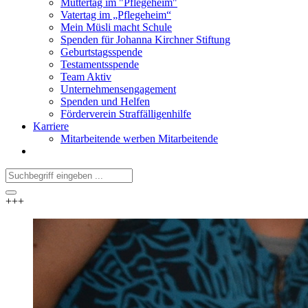
Muttertag im "Pflegeheim"
Vatertag im „Pflegeheim“
Mein Müsli macht Schule
Spenden für Johanna Kirchner Stiftung
Geburtstagsspende
Testamentsspende
Team Aktiv
Unternehmensengagement
Spenden und Helfen
Förderverein Straffälligenhilfe
Karriere
Mitarbeitende werben Mitarbeitende
+++