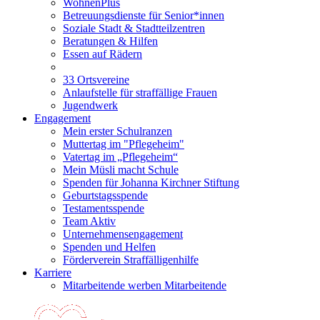
WohnenPlus
Betreuungsdienste für Senior*innen
Soziale Stadt & Stadtteilzentren
Beratungen & Hilfen
Essen auf Rädern
33 Ortsvereine
Anlaufstelle für straffällige Frauen
Jugendwerk
Engagement
Mein erster Schulranzen
Muttertag im "Pflegeheim"
Vatertag im „Pflegeheim“
Mein Müsli macht Schule
Spenden für Johanna Kirchner Stiftung
Geburtstagsspende
Testamentsspende
Team Aktiv
Unternehmensengagement
Spenden und Helfen
Förderverein Straffälligenhilfe
Karriere
Mitarbeitende werben Mitarbeitende