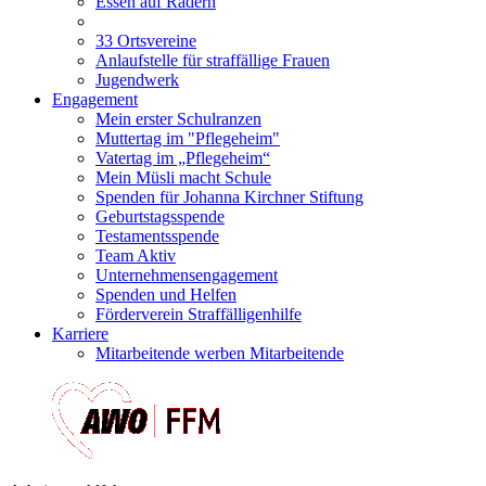
Essen auf Rädern
33 Ortsvereine
Anlaufstelle für straffällige Frauen
Jugendwerk
Engagement
Mein erster Schulranzen
Muttertag im "Pflegeheim"
Vatertag im „Pflegeheim“
Mein Müsli macht Schule
Spenden für Johanna Kirchner Stiftung
Geburtstagsspende
Testamentsspende
Team Aktiv
Unternehmensengagement
Spenden und Helfen
Förderverein Straffälligenhilfe
Karriere
Mitarbeitende werben Mitarbeitende