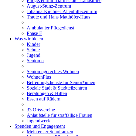
Pflegezentrum Darmstädter Landstraße
August-Stunz-Zentrum
Johanna-Kirchner-Altenhilfezentrum
Traute und Hans Matthöfer-Haus
Ambulanter Pflegedienst
Phase F
Was wir bieten
Kinder
Schule
Jugend
Senioren
Seniorengerechtes Wohnen
WohnenPlus
Betreuungsdienste für Senior*innen
Soziale Stadt & Stadtteilzentren
Beratungen & Hilfen
Essen auf Rädern
33 Ortsvereine
Anlaufstelle für straffällige Frauen
Jugendwerk
Spenden und Engagement
Mein erster Schulranzen