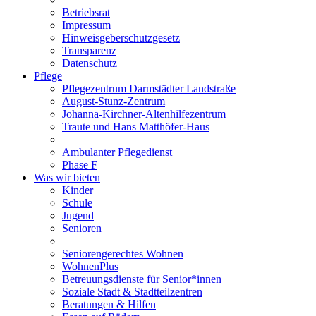
Betriebsrat
Impressum
Hinweisgeberschutzgesetz
Transparenz
Datenschutz
Pflege
Pflegezentrum Darmstädter Landstraße
August-Stunz-Zentrum
Johanna-Kirchner-Altenhilfezentrum
Traute und Hans Matthöfer-Haus
Ambulanter Pflegedienst
Phase F
Was wir bieten
Kinder
Schule
Jugend
Senioren
Seniorengerechtes Wohnen
WohnenPlus
Betreuungsdienste für Senior*innen
Soziale Stadt & Stadtteilzentren
Beratungen & Hilfen