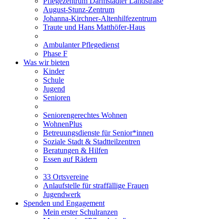
Pflegezentrum Darmstädter Landstraße
August-Stunz-Zentrum
Johanna-Kirchner-Altenhilfezentrum
Traute und Hans Matthöfer-Haus
Ambulanter Pflegedienst
Phase F
Was wir bieten
Kinder
Schule
Jugend
Senioren
Seniorengerechtes Wohnen
WohnenPlus
Betreuungsdienste für Senior*innen
Soziale Stadt & Stadtteilzentren
Beratungen & Hilfen
Essen auf Rädern
33 Ortsvereine
Anlaufstelle für straffällige Frauen
Jugendwerk
Spenden und Engagement
Mein erster Schulranzen