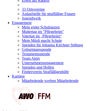
Essen auf Rädern
33 Ortsvereine
Anlaufstelle für straffällige Frauen
Jugendwerk
Engagement
Mein erster Schulranzen
Muttertag im "Pflegeheim"
Vatertag im „Pflegeheim“
Mein Müsli macht Schule
Spenden für Johanna Kirchner Stiftung
Geburtstagsspende
Testamentsspende
Team Aktiv
Unternehmensengagement
Spenden und Helfen
Förderverein Straffälligenhilfe
Karriere
Mitarbeitende werben Mitarbeitende