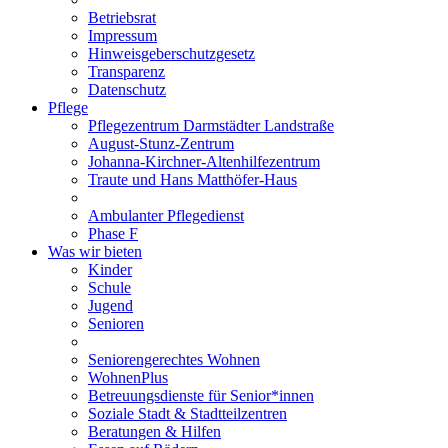
Betriebsrat
Impressum
Hinweisgeberschutzgesetz
Transparenz
Datenschutz
Pflege
Pflegezentrum Darmstädter Landstraße
August-Stunz-Zentrum
Johanna-Kirchner-Altenhilfezentrum
Traute und Hans Matthöfer-Haus
Ambulanter Pflegedienst
Phase F
Was wir bieten
Kinder
Schule
Jugend
Senioren
Seniorengerechtes Wohnen
WohnenPlus
Betreuungsdienste für Senior*innen
Soziale Stadt & Stadtteilzentren
Beratungen & Hilfen