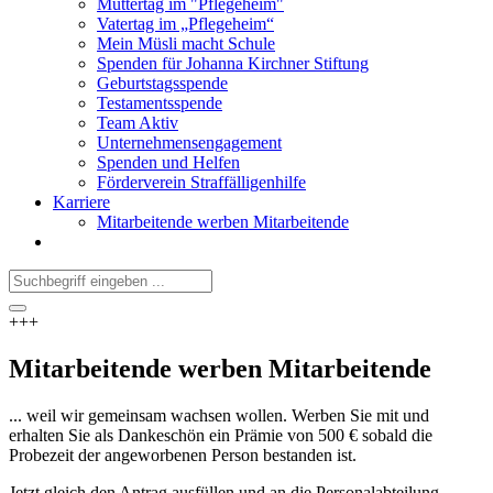
Muttertag im "Pflegeheim"
Vatertag im „Pflegeheim“
Mein Müsli macht Schule
Spenden für Johanna Kirchner Stiftung
Geburtstagsspende
Testamentsspende
Team Aktiv
Unternehmensengagement
Spenden und Helfen
Förderverein Straffälligenhilfe
Karriere
Mitarbeitende werben Mitarbeitende
+++
Mitarbeitende werben Mitarbeitende
... weil wir gemeinsam wachsen wollen. Werben Sie mit und
erhalten Sie als Dankeschön ein Prämie von 500 € sobald die
Probezeit der angeworbenen Person bestanden ist.
Jetzt gleich den Antrag ausfüllen und an die Personalabteilung