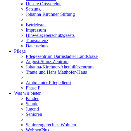
Unsere Ortsvereine
Satzung
Johanna-Kirchner-Stiftung
Betriebsrat
Impressum
Hinweisgeberschutzgesetz
Transparenz
Datenschutz
Pflege
Pflegezentrum Darmstädter Landstraße
August-Stunz-Zentrum
Johanna-Kirchner-Altenhilfezentrum
Traute und Hans Matthöfer-Haus
Ambulanter Pflegedienst
Phase F
Was wir bieten
Kinder
Schule
Jugend
Senioren
Seniorengerechtes Wohnen
WohnenPlus