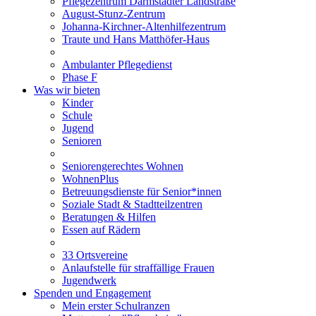
Pflegezentrum Darmstädter Landstraße
August-Stunz-Zentrum
Johanna-Kirchner-Altenhilfezentrum
Traute und Hans Matthöfer-Haus
Ambulanter Pflegedienst
Phase F
Was wir bieten
Kinder
Schule
Jugend
Senioren
Seniorengerechtes Wohnen
WohnenPlus
Betreuungsdienste für Senior*innen
Soziale Stadt & Stadtteilzentren
Beratungen & Hilfen
Essen auf Rädern
33 Ortsvereine
Anlaufstelle für straffällige Frauen
Jugendwerk
Spenden und Engagement
Mein erster Schulranzen