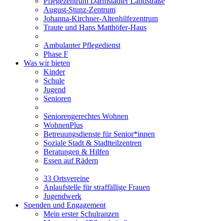
Pflegezentrum Darmstädter Landstraße
August-Stunz-Zentrum
Johanna-Kirchner-Altenhilfezentrum
Traute und Hans Matthöfer-Haus
Ambulanter Pflegedienst
Phase F
Was wir bieten
Kinder
Schule
Jugend
Senioren
Seniorengerechtes Wohnen
WohnenPlus
Betreuungsdienste für Senior*innen
Soziale Stadt & Stadtteilzentren
Beratungen & Hilfen
Essen auf Rädern
33 Ortsvereine
Anlaufstelle für straffällige Frauen
Jugendwerk
Spenden und Engagement
Mein erster Schulranzen