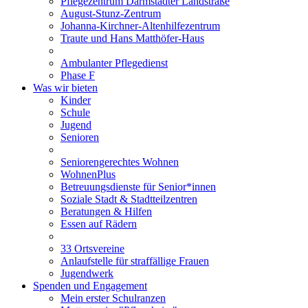
Pflegezentrum Darmstädter Landstraße
August-Stunz-Zentrum
Johanna-Kirchner-Altenhilfezentrum
Traute und Hans Matthöfer-Haus
Ambulanter Pflegedienst
Phase F
Was wir bieten
Kinder
Schule
Jugend
Senioren
Seniorengerechtes Wohnen
WohnenPlus
Betreuungsdienste für Senior*innen
Soziale Stadt & Stadtteilzentren
Beratungen & Hilfen
Essen auf Rädern
33 Ortsvereine
Anlaufstelle für straffällige Frauen
Jugendwerk
Spenden und Engagement
Mein erster Schulranzen