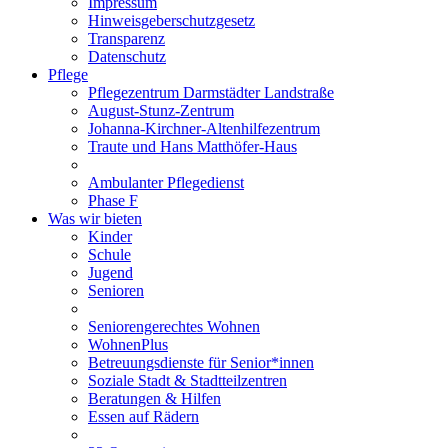
Impressum
Hinweisgeberschutzgesetz
Transparenz
Datenschutz
Pflege
Pflegezentrum Darmstädter Landstraße
August-Stunz-Zentrum
Johanna-Kirchner-Altenhilfezentrum
Traute und Hans Matthöfer-Haus
Ambulanter Pflegedienst
Phase F
Was wir bieten
Kinder
Schule
Jugend
Senioren
Seniorengerechtes Wohnen
WohnenPlus
Betreuungsdienste für Senior*innen
Soziale Stadt & Stadtteilzentren
Beratungen & Hilfen
Essen auf Rädern