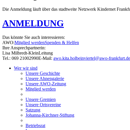
Die Anmeldung läuft über das stadtweite Netzwerk Kindernet Frankfu
ANMELDUNG
Das könnte Sie auch interessieren:
AWO:
Mitglied werden
Spenden & Helfen
Ihre Ansprechpartnerin:
Lisa Milbredt-Klein
Leitung
Tel.: 069 21002990
E-Mail:
awo.kita.holbeinviertel@awo-frankfurt.d
Wer wir sind
Unsere Geschichte
Unsere Ahnengalerie
Unsere AWO-Zeitung
Mitglied werden
Unsere Gremien
Unsere Ortsvereine
Satzung
Johanna-Kirchner-Stiftung
Betriebsrat