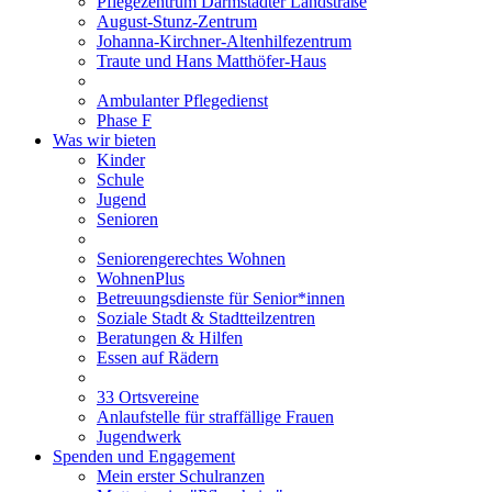
Pflegezentrum Darmstädter Landstraße
August-Stunz-Zentrum
Johanna-Kirchner-Altenhilfezentrum
Traute und Hans Matthöfer-Haus
Ambulanter Pflegedienst
Phase F
Was wir bieten
Kinder
Schule
Jugend
Senioren
Seniorengerechtes Wohnen
WohnenPlus
Betreuungsdienste für Senior*innen
Soziale Stadt & Stadtteilzentren
Beratungen & Hilfen
Essen auf Rädern
33 Ortsvereine
Anlaufstelle für straffällige Frauen
Jugendwerk
Spenden und Engagement
Mein erster Schulranzen