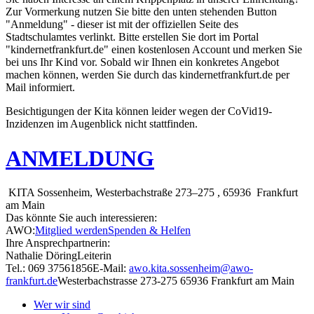
Zur Vormerkung nutzen Sie bitte den unten stehenden Button
"Anmeldung" - dieser ist mit der offiziellen Seite des
Stadtschulamtes verlinkt. Bitte erstellen Sie dort im Portal
"kindernetfrankfurt.de" einen kostenlosen Account und merken Sie
bei uns Ihr Kind vor. Sobald wir Ihnen ein konkretes Angebot
machen können, werden Sie durch das kindernetfrankfurt.de per
Mail informiert.
Besichtigungen der Kita können leider wegen der CoVid19-
Inzidenzen im Augenblick nicht stattfinden.
ANMELDUNG
KITA Sossenheim, Westerbachstraße 273–275 , 65936 Frankfurt
am Main
Das könnte Sie auch interessieren:
AWO:
Mitglied werden
Spenden & Helfen
Ihre Ansprechpartnerin:
Nathalie Döring
Leiterin
Tel.: 069 37561856
E-Mail:
awo.kita.sossenheim@awo-
frankfurt.de
Westerbachstrasse 273-275
65936 Frankfurt am Main
Wer wir sind