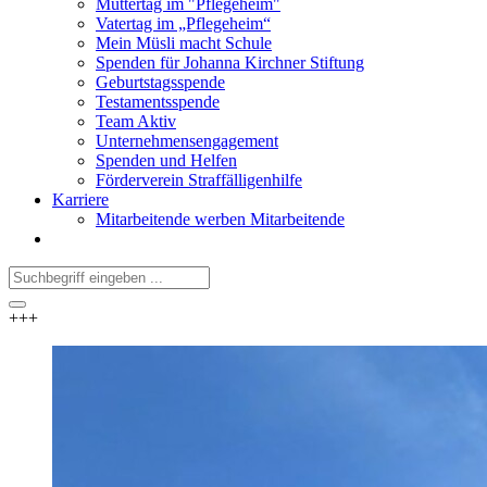
Muttertag im "Pflegeheim"
Vatertag im „Pflegeheim“
Mein Müsli macht Schule
Spenden für Johanna Kirchner Stiftung
Geburtstagsspende
Testamentsspende
Team Aktiv
Unternehmensengagement
Spenden und Helfen
Förderverein Straffälligenhilfe
Karriere
Mitarbeitende werben Mitarbeitende
+++