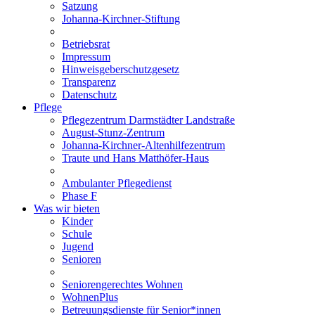
Satzung
Johanna-Kirchner-Stiftung
Betriebsrat
Impressum
Hinweisgeberschutzgesetz
Transparenz
Datenschutz
Pflege
Pflegezentrum Darmstädter Landstraße
August-Stunz-Zentrum
Johanna-Kirchner-Altenhilfezentrum
Traute und Hans Matthöfer-Haus
Ambulanter Pflegedienst
Phase F
Was wir bieten
Kinder
Schule
Jugend
Senioren
Seniorengerechtes Wohnen
WohnenPlus
Betreuungsdienste für Senior*innen