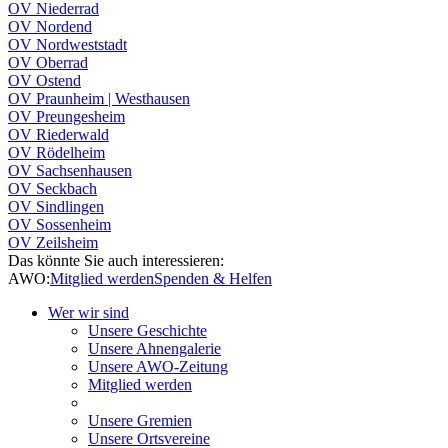
OV Niederrad
OV Nordend
OV Nordweststadt
OV Oberrad
OV Ostend
OV Praunheim | Westhausen
OV Preungesheim
OV Riederwald
OV Rödelheim
OV Sachsenhausen
OV Seckbach
OV Sindlingen
OV Sossenheim
OV Zeilsheim
Das könnte Sie auch interessieren:
AWO:
Mitglied werden
Spenden & Helfen
Wer wir sind
Unsere Geschichte
Unsere Ahnengalerie
Unsere AWO-Zeitung
Mitglied werden
Unsere Gremien
Unsere Ortsvereine