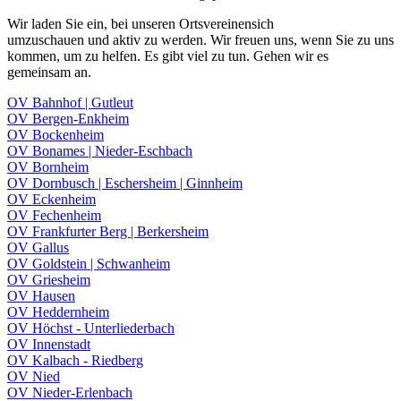
Wir laden Sie ein, bei unseren Ortsvereinensich
umzuschauen und aktiv zu werden. Wir freuen uns, wenn Sie zu uns
kommen, um zu helfen. Es gibt viel zu tun. Gehen wir es
gemeinsam an.
OV Bahnhof | Gutleut
OV Bergen-Enkheim
OV Bockenheim
OV Bonames | Nieder-Eschbach
OV Bornheim
OV Dornbusch | Eschersheim | Ginnheim
OV Eckenheim
OV Fechenheim
OV Frankfurter Berg | Berkersheim
OV Gallus
OV Goldstein | Schwanheim
OV Griesheim
OV Hausen
OV Heddernheim
OV Höchst - Unterliederbach
OV Innenstadt
OV Kalbach - Riedberg
OV Nied
OV Nieder-Erlenbach