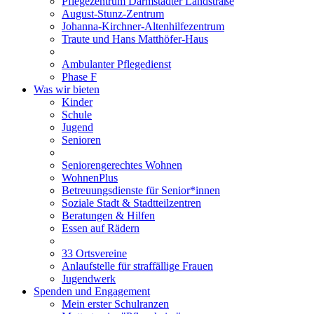
Pflegezentrum Darmstädter Landstraße
August-Stunz-Zentrum
Johanna-Kirchner-Altenhilfezentrum
Traute und Hans Matthöfer-Haus
Ambulanter Pflegedienst
Phase F
Was wir bieten
Kinder
Schule
Jugend
Senioren
Seniorengerechtes Wohnen
WohnenPlus
Betreuungsdienste für Senior*innen
Soziale Stadt & Stadtteilzentren
Beratungen & Hilfen
Essen auf Rädern
33 Ortsvereine
Anlaufstelle für straffällige Frauen
Jugendwerk
Spenden und Engagement
Mein erster Schulranzen