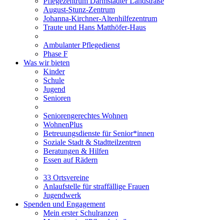
Pflegezentrum Darmstädter Landstraße
August-Stunz-Zentrum
Johanna-Kirchner-Altenhilfezentrum
Traute und Hans Matthöfer-Haus
Ambulanter Pflegedienst
Phase F
Was wir bieten
Kinder
Schule
Jugend
Senioren
Seniorengerechtes Wohnen
WohnenPlus
Betreuungsdienste für Senior*innen
Soziale Stadt & Stadtteilzentren
Beratungen & Hilfen
Essen auf Rädern
33 Ortsvereine
Anlaufstelle für straffällige Frauen
Jugendwerk
Spenden und Engagement
Mein erster Schulranzen