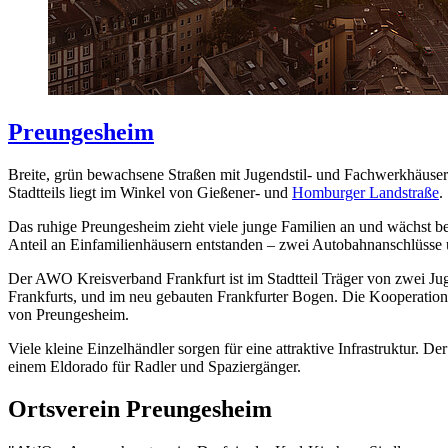
Preungesheim
Breite, grün bewachsene Straßen mit Jugendstil- und Fachwerkhäusern 
Stadtteils liegt im Winkel von Gießener- und
Homburger Landstraße
.
Das ruhige Preungesheim zieht viele junge Familien an und wächst b
Anteil an Einfamilienhäusern entstanden – zwei Autobahnanschlüsse u
Der AWO Kreisverband Frankfurt ist im Stadtteil Träger von zwei Jug
Frankfurts, und im neu gebauten Frankfurter Bogen. Die Kooperatio
von Preungesheim.
Viele kleine Einzelhändler sorgen für eine attraktive Infrastruktu
einem Eldorado für Radler und Spaziergänger.
Ortsverein Preungesheim