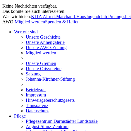
Keine Nachrichten verfügbar.
Das könnte Sie auch interessieren:
Was wir bieten:
KITA Alfred-Marchand-Haus
Jugendclub Preungeshe
AWO:
Mitglied werden
Spenden & Helfen
Wer wir sind
Unsere Geschichte
Unsere Ahnengalerie
Unsere AWO-Zeitung
Mitglied werden
Unsere Gremien
Unsere Ortsvereine
Satzung
Johanna-Kirchner-Stiftung
Betriebsrat
Impressum
Hinweisgeberschutzgesetz
Transparenz
Datenschutz
Pflege
Pflegezentrum Darmstädter Landstraße
August-Stunz-Zentrum