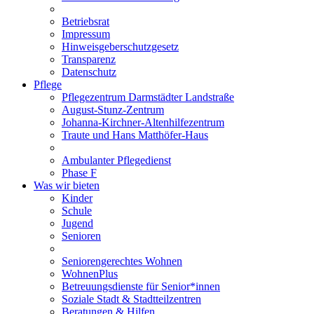
Betriebsrat
Impressum
Hinweisgeberschutzgesetz
Transparenz
Datenschutz
Pflege
Pflegezentrum Darmstädter Landstraße
August-Stunz-Zentrum
Johanna-Kirchner-Altenhilfezentrum
Traute und Hans Matthöfer-Haus
Ambulanter Pflegedienst
Phase F
Was wir bieten
Kinder
Schule
Jugend
Senioren
Seniorengerechtes Wohnen
WohnenPlus
Betreuungsdienste für Senior*innen
Soziale Stadt & Stadtteilzentren
Beratungen & Hilfen