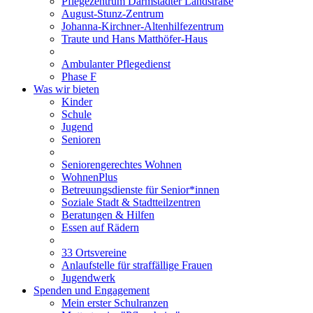
Pflegezentrum Darmstädter Landstraße
August-Stunz-Zentrum
Johanna-Kirchner-Altenhilfezentrum
Traute und Hans Matthöfer-Haus
Ambulanter Pflegedienst
Phase F
Was wir bieten
Kinder
Schule
Jugend
Senioren
Seniorengerechtes Wohnen
WohnenPlus
Betreuungsdienste für Senior*innen
Soziale Stadt & Stadtteilzentren
Beratungen & Hilfen
Essen auf Rädern
33 Ortsvereine
Anlaufstelle für straffällige Frauen
Jugendwerk
Spenden und Engagement
Mein erster Schulranzen