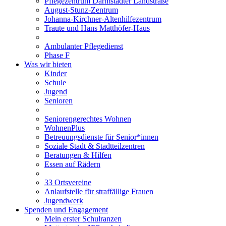
Pflegezentrum Darmstädter Landstraße
August-Stunz-Zentrum
Johanna-Kirchner-Altenhilfezentrum
Traute und Hans Matthöfer-Haus
Ambulanter Pflegedienst
Phase F
Was wir bieten
Kinder
Schule
Jugend
Senioren
Seniorengerechtes Wohnen
WohnenPlus
Betreuungsdienste für Senior*innen
Soziale Stadt & Stadtteilzentren
Beratungen & Hilfen
Essen auf Rädern
33 Ortsvereine
Anlaufstelle für straffällige Frauen
Jugendwerk
Spenden und Engagement
Mein erster Schulranzen