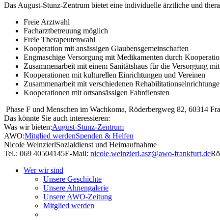
Das August-Stunz-Zentrum bietet eine individuelle ärztliche und ther
Freie Arztwahl
Facharztbetreuung möglich
Freie Therapeutenwahl
Kooperation mit ansässigen Glaubensgemeinschaften
Engmaschige Versorgung mit Medikamenten durch Kooperatio
Zusammenarbeit mit einem Sanitätshaus für die Versorgung mit 
Kooperationen mit kulturellen Einrichtungen und Vereinen
Zusammenarbeit mit verschiedenen Rehabilitationseinrichtung
Kooperationen mit ortsansässigen Fahrdiensten
Phase F und Menschen im Wachkoma, Röderbergweg 82, 60314 Fra
Das könnte Sie auch interessieren:
Was wir bieten:
August-Stunz-Zentrum
AWO:
Mitglied werden
Spenden & Helfen
Nicole Weinzierl
Sozialdienst und Heimaufnahme
Tel.: 069 40504145
E-Mail:
nicole.weinzierl.asz@awo-frankfurt.de
Rö
Wer wir sind
Unsere Geschichte
Unsere Ahnengalerie
Unsere AWO-Zeitung
Mitglied werden