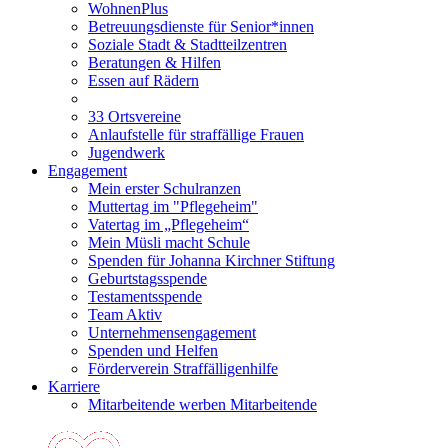
WohnenPlus
Betreuungsdienste für Senior*innen
Soziale Stadt & Stadtteilzentren
Beratungen & Hilfen
Essen auf Rädern
33 Ortsvereine
Anlaufstelle für straffällige Frauen
Jugendwerk
Engagement
Mein erster Schulranzen
Muttertag im "Pflegeheim"
Vatertag im „Pflegeheim“
Mein Müsli macht Schule
Spenden für Johanna Kirchner Stiftung
Geburtstagsspende
Testamentsspende
Team Aktiv
Unternehmensengagement
Spenden und Helfen
Förderverein Straffälligenhilfe
Karriere
Mitarbeitende werben Mitarbeitende