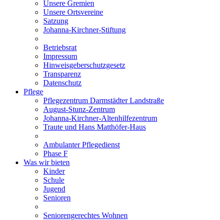
Unsere Gremien
Unsere Ortsvereine
Satzung
Johanna-Kirchner-Stiftung
Betriebsrat
Impressum
Hinweisgeberschutzgesetz
Transparenz
Datenschutz
Pflege
Pflegezentrum Darmstädter Landstraße
August-Stunz-Zentrum
Johanna-Kirchner-Altenhilfezentrum
Traute und Hans Matthöfer-Haus
Ambulanter Pflegedienst
Phase F
Was wir bieten
Kinder
Schule
Jugend
Senioren
Seniorengerechtes Wohnen