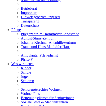
Betriebsrat
Impressum
Hinweisgeberschutzgesetz
Transparenz
Datenschutz
Pflege
Pflegezentrum Darmstädter Landstraße
August-Stunz-Zentrum
Johanna-Kirchner-Altenhilfezentrum
Traute und Hans Matthöfer-Haus
Ambulanter Pflegedienst
Phase F
Was wir bieten
Kinder
Schule
Jugend
Senioren
Seniorengerechtes Wohnen
WohnenPlus
Betreuungsdienste für Senior*innen
Soziale Stadt & Stadtteilzentren