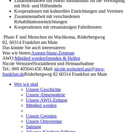
Zusammenarbeit mit einem Sanitätshaus für die Versorgung
mit Heil- und Hilfsmitteln
Kooperationen mit kulturellen Einrichtungen und Vereinen
Zusammenarbeit mit verschiedenen
Rehabilitationseinrichtungen
Kooperationen mit ortsansässigen Fahrdiensten
Phase F und Menschen im Wachkoma, Röderbergweg
82, 60314 Frankfurt am Main
Das könnte Sie auch interessieren:
Was wir bieten:
August-Stunz-Zentrum
AWO:
Mitglied werden
Spenden & Helfen
Nicole Weinzierl
Sozialdienst und Heimaufnahme
Tel.: 069 40504145
E-Mail:
nicole.weinzierl.asz@awo-
frankfurt.de
Röderbergweg 82
60314 Frankfurt am Main
Wer wir sind
Unsere Geschichte
Unsere Ahnengalerie
Unsere AWO-Zeitung
Mitglied werden
Unsere Gremien
Unsere Ortsvereine
Satzung
Johanna-Kirchner-Stiftung