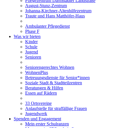
Pflegezentrum Darmstädter Landstraße
August-Stunz-Zentrum
Johanna-Kirchner-Altenhilfezentrum
Traute und Hans Matthöfer-Haus
Ambulanter Pflegedienst
Phase F
Was wir bieten
Kinder
Schule
Jugend
Senioren
Seniorengerechtes Wohnen
WohnenPlus
Betreuungsdienste für Senior*innen
Soziale Stadt & Stadtteilzentren
Beratungen & Hilfen
Essen auf Rädern
33 Ortsvereine
Anlaufstelle für straffällige Frauen
Jugendwerk
Spenden und Engagement
Mein erster Schulranzen