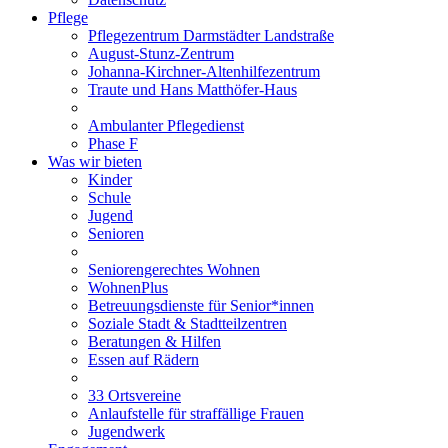
Pflege
Pflegezentrum Darmstädter Landstraße
August-Stunz-Zentrum
Johanna-Kirchner-Altenhilfezentrum
Traute und Hans Matthöfer-Haus
Ambulanter Pflegedienst
Phase F
Was wir bieten
Kinder
Schule
Jugend
Senioren
Seniorengerechtes Wohnen
WohnenPlus
Betreuungsdienste für Senior*innen
Soziale Stadt & Stadtteilzentren
Beratungen & Hilfen
Essen auf Rädern
33 Ortsvereine
Anlaufstelle für straffällige Frauen
Jugendwerk