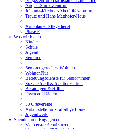
Pflegezentrum Darmstädter Landstraße
August-Stunz-Zentrum
Johanna-Kirchner-Altenhilfezentrum
Traute und Hans Matthöfer-Haus
Ambulanter Pflegedienst
Phase F
Was wir bieten
Kinder
Schule
Jugend
Senioren
Seniorengerechtes Wohnen
WohnenPlus
Betreuungsdienste für Senior*innen
Soziale Stadt & Stadtteilzentren
Beratungen & Hilfen
Essen auf Rädern
33 Ortsvereine
Anlaufstelle für straffällige Frauen
Jugendwerk
Spenden und Engagement
Mein erster Schulranzen