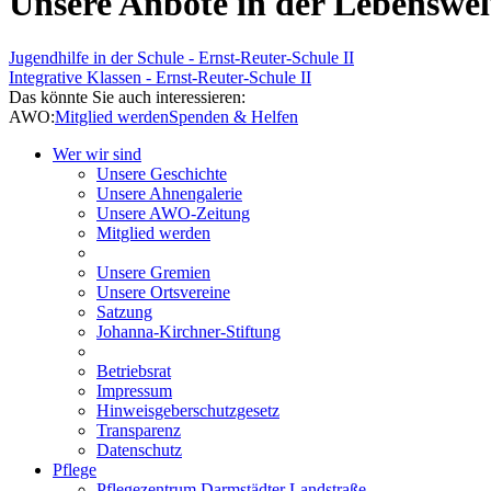
Unsere Anbote in der Lebenswel
Jugendhilfe in der Schule - Ernst-Reuter-Schule II
Integrative Klassen - Ernst-Reuter-Schule II
Das könnte Sie auch interessieren:
AWO:
Mitglied werden
Spenden & Helfen
Wer wir sind
Unsere Geschichte
Unsere Ahnengalerie
Unsere AWO-Zeitung
Mitglied werden
Unsere Gremien
Unsere Ortsvereine
Satzung
Johanna-Kirchner-Stiftung
Betriebsrat
Impressum
Hinweisgeberschutzgesetz
Transparenz
Datenschutz
Pflege
Pflegezentrum Darmstädter Landstraße