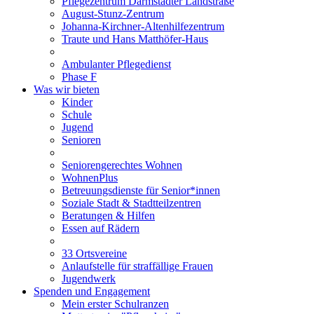
Pflegezentrum Darmstädter Landstraße
August-Stunz-Zentrum
Johanna-Kirchner-Altenhilfezentrum
Traute und Hans Matthöfer-Haus
Ambulanter Pflegedienst
Phase F
Was wir bieten
Kinder
Schule
Jugend
Senioren
Seniorengerechtes Wohnen
WohnenPlus
Betreuungsdienste für Senior*innen
Soziale Stadt & Stadtteilzentren
Beratungen & Hilfen
Essen auf Rädern
33 Ortsvereine
Anlaufstelle für straffällige Frauen
Jugendwerk
Spenden und Engagement
Mein erster Schulranzen