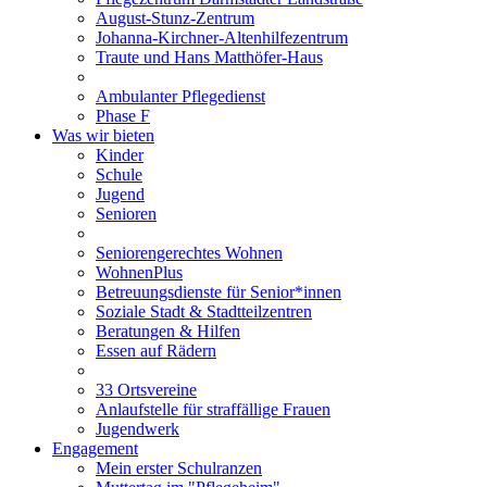
August-Stunz-Zentrum
Johanna-Kirchner-Altenhilfezentrum
Traute und Hans Matthöfer-Haus
Ambulanter Pflegedienst
Phase F
Was wir bieten
Kinder
Schule
Jugend
Senioren
Seniorengerechtes Wohnen
WohnenPlus
Betreuungsdienste für Senior*innen
Soziale Stadt & Stadtteilzentren
Beratungen & Hilfen
Essen auf Rädern
33 Ortsvereine
Anlaufstelle für straffällige Frauen
Jugendwerk
Engagement
Mein erster Schulranzen