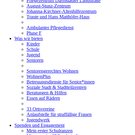
Pflegezentrum Darmstädter Landstraße
August-Stunz-Zentrum
Johanna-Kirchner-Altenhilfezentrum
Traute und Hans Matthöfer-Haus
Ambulanter Pflegedienst
Phase F
Was wir bieten
Kinder
Schule
Jugend
Senioren
Seniorengerechtes Wohnen
WohnenPlus
Betreuungsdienste für Senior*innen
Soziale Stadt & Stadtteilzentren
Beratungen & Hilfen
Essen auf Rädern
33 Ortsvereine
Anlaufstelle für straffällige Frauen
Jugendwerk
Spenden und Engagement
Mein erster Schulranzen