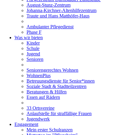
August-Stunz-Zentrum
Johanna-Kirchner-Altenhilfezentrum
Traute und Hans Matthöfer-Haus
Ambulanter Pflegedienst
Phase F
Was wir bieten
Kinder
Schule
Jugend
Senioren
Seniorengerechtes Wohnen
WohnenPlus
Betreuungsdienste für Senior*innen
Soziale Stadt & Stadtteilzentren
Beratungen & Hilfen
Essen auf Rädern
33 Ortsvereine
Anlaufstelle für straffällige Frauen
Jugendwerk
Engagement
Mein erster Schulranzen