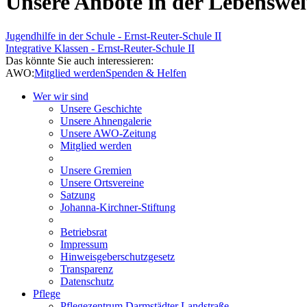
Unsere Anbote in der Lebenswel
Jugendhilfe in der Schule - Ernst-Reuter-Schule II
Integrative Klassen - Ernst-Reuter-Schule II
Das könnte Sie auch interessieren:
AWO:
Mitglied werden
Spenden & Helfen
Wer wir sind
Unsere Geschichte
Unsere Ahnengalerie
Unsere AWO-Zeitung
Mitglied werden
Unsere Gremien
Unsere Ortsvereine
Satzung
Johanna-Kirchner-Stiftung
Betriebsrat
Impressum
Hinweisgeberschutzgesetz
Transparenz
Datenschutz
Pflege
Pflegezentrum Darmstädter Landstraße