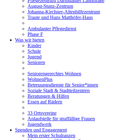
Pflegezentrum Darmstädter Landstraße
August-Stunz-Zentrum
Johanna-Kirchner-Altenhilfezentrum
Traute und Hans Matthöfer-Haus
Ambulanter Pflegedienst
Phase F
Was wir bieten
Kinder
Schule
Jugend
Senioren
Seniorengerechtes Wohnen
WohnenPlus
Betreuungsdienste für Senior*innen
Soziale Stadt & Stadtteilzentren
Beratungen & Hilfen
Essen auf Rädern
33 Ortsvereine
Anlaufstelle für straffällige Frauen
Jugendwerk
Spenden und Engagement
Mein erster Schulranzen