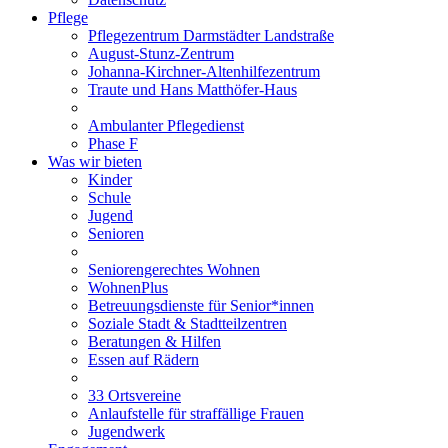
Pflege
Pflegezentrum Darmstädter Landstraße
August-Stunz-Zentrum
Johanna-Kirchner-Altenhilfezentrum
Traute und Hans Matthöfer-Haus
Ambulanter Pflegedienst
Phase F
Was wir bieten
Kinder
Schule
Jugend
Senioren
Seniorengerechtes Wohnen
WohnenPlus
Betreuungsdienste für Senior*innen
Soziale Stadt & Stadtteilzentren
Beratungen & Hilfen
Essen auf Rädern
33 Ortsvereine
Anlaufstelle für straffällige Frauen
Jugendwerk