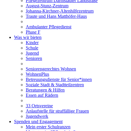
Pflegezentrum Darmstädter Landstraße
August-Stunz-Zentrum
Johanna-Kirchner-Altenhilfezentrum
Traute und Hans Matthöfer-Haus
Ambulanter Pflegedienst
Phase F
Was wir bieten
Kinder
Schule
Jugend
Senioren
Seniorengerechtes Wohnen
WohnenPlus
Betreuungsdienste für Senior*innen
Soziale Stadt & Stadtteilzentren
Beratungen & Hilfen
Essen auf Rädern
33 Ortsvereine
Anlaufstelle für straffällige Frauen
Jugendwerk
Spenden und Engagement
Mein erster Schulranzen