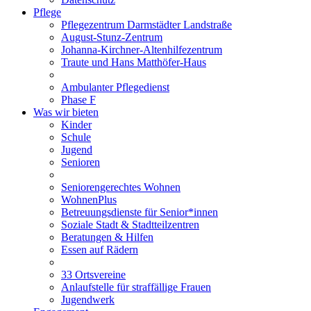
Pflege
Pflegezentrum Darmstädter Landstraße
August-Stunz-Zentrum
Johanna-Kirchner-Altenhilfezentrum
Traute und Hans Matthöfer-Haus
Ambulanter Pflegedienst
Phase F
Was wir bieten
Kinder
Schule
Jugend
Senioren
Seniorengerechtes Wohnen
WohnenPlus
Betreuungsdienste für Senior*innen
Soziale Stadt & Stadtteilzentren
Beratungen & Hilfen
Essen auf Rädern
33 Ortsvereine
Anlaufstelle für straffällige Frauen
Jugendwerk