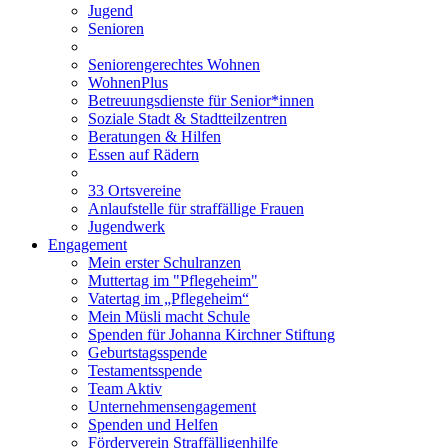
Jugend
Senioren
Seniorengerechtes Wohnen
WohnenPlus
Betreuungsdienste für Senior*innen
Soziale Stadt & Stadtteilzentren
Beratungen & Hilfen
Essen auf Rädern
33 Ortsvereine
Anlaufstelle für straffällige Frauen
Jugendwerk
Engagement
Mein erster Schulranzen
Muttertag im "Pflegeheim"
Vatertag im „Pflegeheim“
Mein Müsli macht Schule
Spenden für Johanna Kirchner Stiftung
Geburtstagsspende
Testamentsspende
Team Aktiv
Unternehmensengagement
Spenden und Helfen
Förderverein Straffälligenhilfe