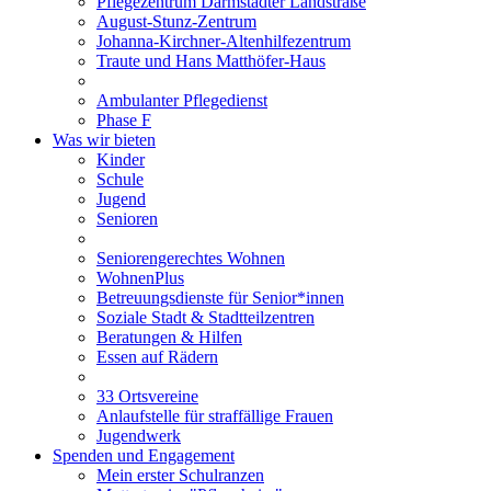
Pflegezentrum Darmstädter Landstraße
August-Stunz-Zentrum
Johanna-Kirchner-Altenhilfezentrum
Traute und Hans Matthöfer-Haus
Ambulanter Pflegedienst
Phase F
Was wir bieten
Kinder
Schule
Jugend
Senioren
Seniorengerechtes Wohnen
WohnenPlus
Betreuungsdienste für Senior*innen
Soziale Stadt & Stadtteilzentren
Beratungen & Hilfen
Essen auf Rädern
33 Ortsvereine
Anlaufstelle für straffällige Frauen
Jugendwerk
Spenden und Engagement
Mein erster Schulranzen