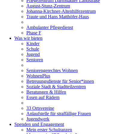
Pflegezentrum Darmstädter Landstraße
August-Stunz-Zentrum
Johanna-Kirchner-Altenhilfezentrum
Traute und Hans Matthöfer-Haus
Ambulanter Pflegedienst
Phase F
Was wir bieten
Kinder
Schule
Jugend
Senioren
Seniorengerechtes Wohnen
WohnenPlus
Betreuungsdienste für Senior*innen
Soziale Stadt & Stadtteilzentren
Beratungen & Hilfen
Essen auf Rädern
33 Ortsvereine
Anlaufstelle für straffällige Frauen
Jugendwerk
Spenden und Engagement
Mein erster Schulranzen