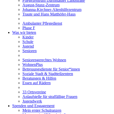
Pflegezentrum Darmstädter Landstraße
August-Stunz-Zentrum
Johanna-Kirchner-Altenhilfezentrum
Traute und Hans Matthöfer-Haus
Ambulanter Pflegedienst
Phase F
Was wir bieten
Kinder
Schule
Jugend
Senioren
Seniorengerechtes Wohnen
WohnenPlus
Betreuungsdienste für Senior*innen
Soziale Stadt & Stadtteilzentren
Beratungen & Hilfen
Essen auf Rädern
33 Ortsvereine
Anlaufstelle für straffällige Frauen
Jugendwerk
Spenden und Engagement
Mein erster Schulranzen