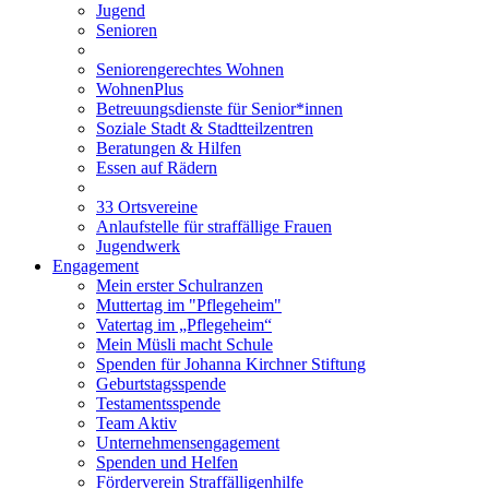
Jugend
Senioren
Seniorengerechtes Wohnen
WohnenPlus
Betreuungsdienste für Senior*innen
Soziale Stadt & Stadtteilzentren
Beratungen & Hilfen
Essen auf Rädern
33 Ortsvereine
Anlaufstelle für straffällige Frauen
Jugendwerk
Engagement
Mein erster Schulranzen
Muttertag im "Pflegeheim"
Vatertag im „Pflegeheim“
Mein Müsli macht Schule
Spenden für Johanna Kirchner Stiftung
Geburtstagsspende
Testamentsspende
Team Aktiv
Unternehmensengagement
Spenden und Helfen
Förderverein Straffälligenhilfe