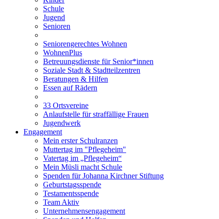
Schule
Jugend
Senioren
Seniorengerechtes Wohnen
WohnenPlus
Betreuungsdienste für Senior*innen
Soziale Stadt & Stadtteilzentren
Beratungen & Hilfen
Essen auf Rädern
33 Ortsvereine
Anlaufstelle für straffällige Frauen
Jugendwerk
Engagement
Mein erster Schulranzen
Muttertag im "Pflegeheim"
Vatertag im „Pflegeheim“
Mein Müsli macht Schule
Spenden für Johanna Kirchner Stiftung
Geburtstagsspende
Testamentsspende
Team Aktiv
Unternehmensengagement