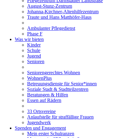
Pflegezentrum Darmstädter Landstraße
August-Stunz-Zentrum
Johanna-Kirchner-Altenhilfezentrum
Traute und Hans Matthöfer-Haus
Ambulanter Pflegedienst
Phase F
Was wir bieten
Kinder
Schule
Jugend
Senioren
Seniorengerechtes Wohnen
WohnenPlus
Betreuungsdienste für Senior*innen
Soziale Stadt & Stadtteilzentren
Beratungen & Hilfen
Essen auf Rädern
33 Ortsvereine
Anlaufstelle für straffällige Frauen
Jugendwerk
Spenden und Engagement
Mein erster Schulranzen