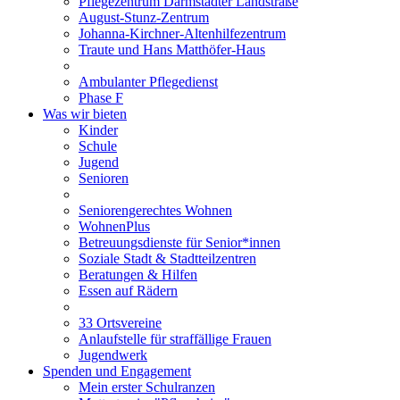
Pflegezentrum Darmstädter Landstraße
August-Stunz-Zentrum
Johanna-Kirchner-Altenhilfezentrum
Traute und Hans Matthöfer-Haus
Ambulanter Pflegedienst
Phase F
Was wir bieten
Kinder
Schule
Jugend
Senioren
Seniorengerechtes Wohnen
WohnenPlus
Betreuungsdienste für Senior*innen
Soziale Stadt & Stadtteilzentren
Beratungen & Hilfen
Essen auf Rädern
33 Ortsvereine
Anlaufstelle für straffällige Frauen
Jugendwerk
Spenden und Engagement
Mein erster Schulranzen