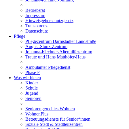
Betriebsrat
Impressum
Hinweisgeberschutzgesetz
Transparenz
Datenschutz
Pflege
Pflegezentrum Darmstädter Landstraße
August-Stunz-Zentrum
Johanna-Kirchner-Altenhilfezentrum
Traute und Hans Matthöfer-Haus
Ambulanter Pflegedienst
Phase F
Was wir bieten
Kinder
Schule
Jugend
Senioren
Seniorengerechtes Wohnen
WohnenPlus
Betreuungsdienste für Senior*innen
Soziale Stadt & Stadtteilzentren