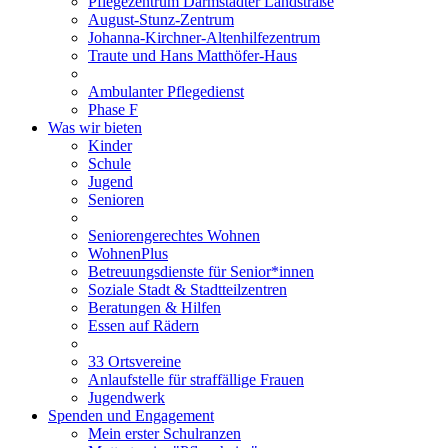
Pflegezentrum Darmstädter Landstraße
August-Stunz-Zentrum
Johanna-Kirchner-Altenhilfezentrum
Traute und Hans Matthöfer-Haus
Ambulanter Pflegedienst
Phase F
Was wir bieten
Kinder
Schule
Jugend
Senioren
Seniorengerechtes Wohnen
WohnenPlus
Betreuungsdienste für Senior*innen
Soziale Stadt & Stadtteilzentren
Beratungen & Hilfen
Essen auf Rädern
33 Ortsvereine
Anlaufstelle für straffällige Frauen
Jugendwerk
Spenden und Engagement
Mein erster Schulranzen