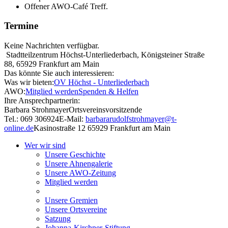
Offener AWO-Café Treff.
Termine
Keine Nachrichten verfügbar.
Stadtteilzentrum Höchst-Unterliederbach, Königsteiner Straße
88, 65929 Frankfurt am Main
Das könnte Sie auch interessieren:
Was wir bieten:
OV Höchst - Unterliederbach
AWO:
Mitglied werden
Spenden & Helfen
Ihre Ansprechpartnerin:
Barbara Strohmayer
Ortsvereinsvorsitzende
Tel.: 069 306924
E-Mail:
barbararudolfstrohmayer@t-
online.de
Kasinostraße 12
65929 Frankfurt am Main
Wer wir sind
Unsere Geschichte
Unsere Ahnengalerie
Unsere AWO-Zeitung
Mitglied werden
Unsere Gremien
Unsere Ortsvereine
Satzung
Johanna-Kirchner-Stiftung