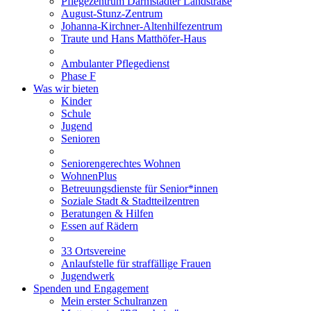
Pflegezentrum Darmstädter Landstraße
August-Stunz-Zentrum
Johanna-Kirchner-Altenhilfezentrum
Traute und Hans Matthöfer-Haus
Ambulanter Pflegedienst
Phase F
Was wir bieten
Kinder
Schule
Jugend
Senioren
Seniorengerechtes Wohnen
WohnenPlus
Betreuungsdienste für Senior*innen
Soziale Stadt & Stadtteilzentren
Beratungen & Hilfen
Essen auf Rädern
33 Ortsvereine
Anlaufstelle für straffällige Frauen
Jugendwerk
Spenden und Engagement
Mein erster Schulranzen