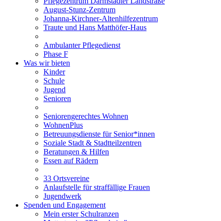
Pflegezentrum Darmstädter Landstraße
August-Stunz-Zentrum
Johanna-Kirchner-Altenhilfezentrum
Traute und Hans Matthöfer-Haus
Ambulanter Pflegedienst
Phase F
Was wir bieten
Kinder
Schule
Jugend
Senioren
Seniorengerechtes Wohnen
WohnenPlus
Betreuungsdienste für Senior*innen
Soziale Stadt & Stadtteilzentren
Beratungen & Hilfen
Essen auf Rädern
33 Ortsvereine
Anlaufstelle für straffällige Frauen
Jugendwerk
Spenden und Engagement
Mein erster Schulranzen