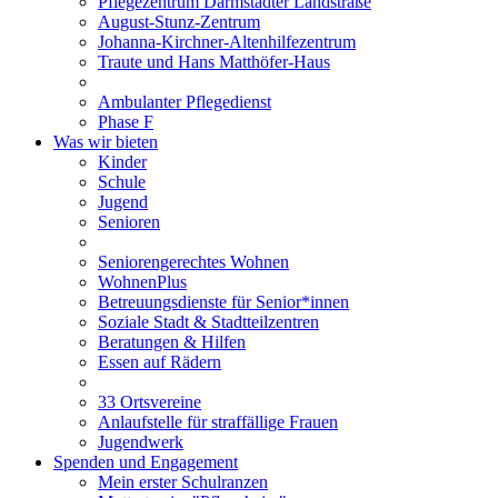
Pflegezentrum Darmstädter Landstraße
August-Stunz-Zentrum
Johanna-Kirchner-Altenhilfezentrum
Traute und Hans Matthöfer-Haus
Ambulanter Pflegedienst
Phase F
Was wir bieten
Kinder
Schule
Jugend
Senioren
Seniorengerechtes Wohnen
WohnenPlus
Betreuungsdienste für Senior*innen
Soziale Stadt & Stadtteilzentren
Beratungen & Hilfen
Essen auf Rädern
33 Ortsvereine
Anlaufstelle für straffällige Frauen
Jugendwerk
Spenden und Engagement
Mein erster Schulranzen