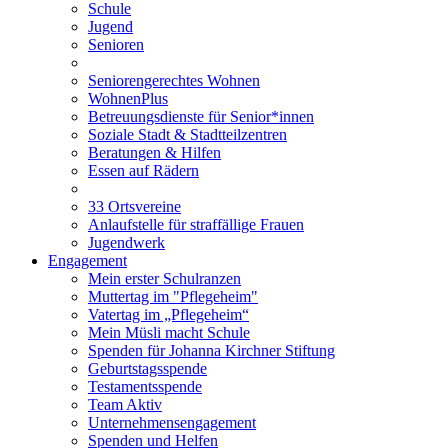
Schule
Jugend
Senioren
Seniorengerechtes Wohnen
WohnenPlus
Betreuungsdienste für Senior*innen
Soziale Stadt & Stadtteilzentren
Beratungen & Hilfen
Essen auf Rädern
33 Ortsvereine
Anlaufstelle für straffällige Frauen
Jugendwerk
Engagement
Mein erster Schulranzen
Muttertag im "Pflegeheim"
Vatertag im „Pflegeheim“
Mein Müsli macht Schule
Spenden für Johanna Kirchner Stiftung
Geburtstagsspende
Testamentsspende
Team Aktiv
Unternehmensengagement
Spenden und Helfen