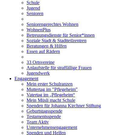
Schule
Jugend
Senioren
Seniorengerechtes Wohnen
WohnenPlus
Betreuungsdienste für Senior*innen
Soziale Stadt & Stadtteilzentren
Beratungen & Hilfen
Essen auf Rädern
33 Ortsvereine
Anlaufstelle für straffällige Frauen
Jugendwerk
Engagement
Mein erster Schulranzen
Muttertag im "Pflegeheim"
Vatertag im „Pflegeheim“
Mein Müsli macht Schule
Spenden für Johanna Kirchner Stiftung
Geburtstagsspende
Testamentsspende
Team Aktiv
Unternehmensengagement
Spenden und Helfen