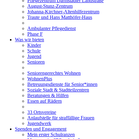
Pflegezentrum Darmstädter Landstraße
August-Stunz-Zentrum
Johanna-Kirchner-Altenhilfezentrum
Traute und Hans Matthöfer-Haus
Ambulanter Pflegedienst
Phase F
Was wir bieten
Kinder
Schule
Jugend
Senioren
Seniorengerechtes Wohnen
WohnenPlus
Betreuungsdienste für Senior*innen
Soziale Stadt & Stadtteilzentren
Beratungen & Hilfen
Essen auf Rädern
33 Ortsvereine
Anlaufstelle für straffällige Frauen
Jugendwerk
Spenden und Engagement
Mein erster Schulranzen