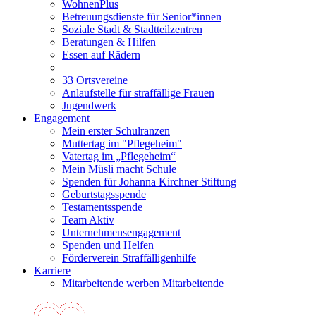
WohnenPlus
Betreuungsdienste für Senior*innen
Soziale Stadt & Stadtteilzentren
Beratungen & Hilfen
Essen auf Rädern
33 Ortsvereine
Anlaufstelle für straffällige Frauen
Jugendwerk
Engagement
Mein erster Schulranzen
Muttertag im "Pflegeheim"
Vatertag im „Pflegeheim“
Mein Müsli macht Schule
Spenden für Johanna Kirchner Stiftung
Geburtstagsspende
Testamentsspende
Team Aktiv
Unternehmensengagement
Spenden und Helfen
Förderverein Straffälligenhilfe
Karriere
Mitarbeitende werben Mitarbeitende