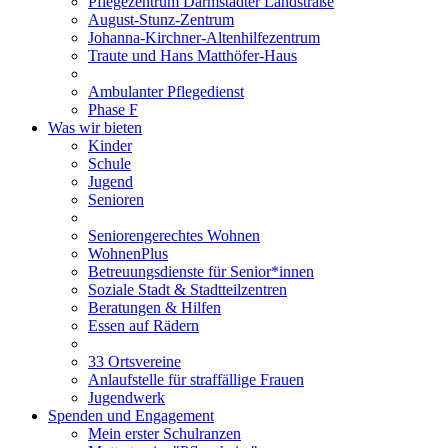
Pflegezentrum Darmstädter Landstraße
August-Stunz-Zentrum
Johanna-Kirchner-Altenhilfezentrum
Traute und Hans Matthöfer-Haus
Ambulanter Pflegedienst
Phase F
Was wir bieten
Kinder
Schule
Jugend
Senioren
Seniorengerechtes Wohnen
WohnenPlus
Betreuungsdienste für Senior*innen
Soziale Stadt & Stadtteilzentren
Beratungen & Hilfen
Essen auf Rädern
33 Ortsvereine
Anlaufstelle für straffällige Frauen
Jugendwerk
Spenden und Engagement
Mein erster Schulranzen