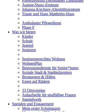
Pflegezentrum Darmstädter Landstraße
August-Stunz-Zentrum
Johanna-Kirchner-Altenhilfezentrum
Traute und Hans Matthöfer-Haus
Ambulanter Pflegedienst
Phase F
Was wir bieten
Kinder
Schule
Jugend
Senioren
Seniorengerechtes Wohnen
WohnenPlus
Betreuungsdienste für Senior*innen
Soziale Stadt & Stadtteilzentren
Beratungen & Hilfen
Essen auf Rädern
33 Ortsvereine
Anlaufstelle für straffällige Frauen
Jugendwerk
Spenden und Engagement
Mein erster Schulranzen