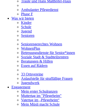
Traute und Hans Matthöfer-Haus
Ambulanter Pflegedienst
Phase F
Was wir bieten
Kinder
Schule
Jugend
Senioren
Seniorengerechtes Wohnen
WohnenPlus
Betreuungsdienste für Senior*innen
Soziale Stadt & Stadtteilzentren
Beratungen & Hilfen
Essen auf Rädern
33 Ortsvereine
Anlaufstelle für straffällige Frauen
Jugendwerk
Engagement
Mein erster Schulranzen
Muttertag im "Pflegeheim"
Vatertag im „Pflegeheim“
Mein Müsli macht Schule