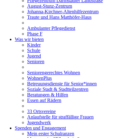
Pflegezentrum Darmstädter Landstraße
August-Stunz-Zentrum
Johanna-Kirchner-Altenhilfezentrum
Traute und Hans Matthöfer-Haus
Ambulanter Pflegedienst
Phase F
Was wir bieten
Kinder
Schule
Jugend
Senioren
Seniorengerechtes Wohnen
WohnenPlus
Betreuungsdienste für Senior*innen
Soziale Stadt & Stadtteilzentren
Beratungen & Hilfen
Essen auf Rädern
33 Ortsvereine
Anlaufstelle für straffällige Frauen
Jugendwerk
Spenden und Engagement
Mein erster Schulranzen