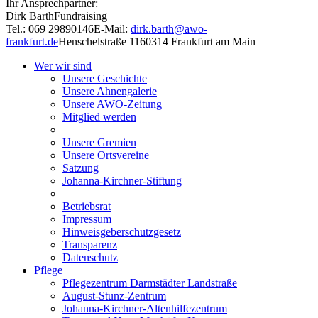
Ihr Ansprechpartner:
Dirk Barth
Fundraising
Tel.: 069 29890146
E-Mail:
dirk.barth@awo-
frankfurt.de
Henschelstraße 11
60314 Frankfurt am Main
Wer wir sind
Unsere Geschichte
Unsere Ahnengalerie
Unsere AWO-Zeitung
Mitglied werden
Unsere Gremien
Unsere Ortsvereine
Satzung
Johanna-Kirchner-Stiftung
Betriebsrat
Impressum
Hinweisgeberschutzgesetz
Transparenz
Datenschutz
Pflege
Pflegezentrum Darmstädter Landstraße
August-Stunz-Zentrum
Johanna-Kirchner-Altenhilfezentrum