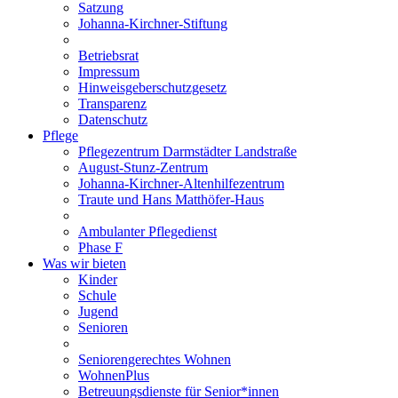
Satzung
Johanna-Kirchner-Stiftung
Betriebsrat
Impressum
Hinweisgeberschutzgesetz
Transparenz
Datenschutz
Pflege
Pflegezentrum Darmstädter Landstraße
August-Stunz-Zentrum
Johanna-Kirchner-Altenhilfezentrum
Traute und Hans Matthöfer-Haus
Ambulanter Pflegedienst
Phase F
Was wir bieten
Kinder
Schule
Jugend
Senioren
Seniorengerechtes Wohnen
WohnenPlus
Betreuungsdienste für Senior*innen