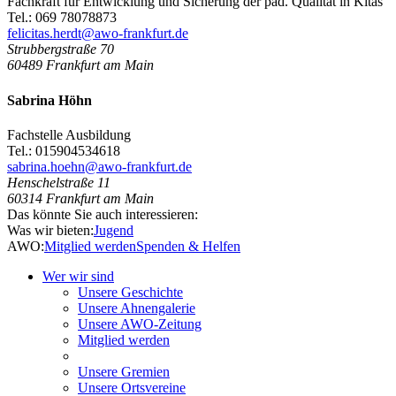
Fachkraft für Entwicklung und Sicherung der päd. Qualität in Kitas
Tel.: 069 78078873
felicitas.herdt@awo-frankfurt.de
Strubbergstraße 70
60489
Frankfurt am Main
Sabrina Höhn
Fachstelle Ausbildung
Tel.: 015904534618
sabrina.hoehn@awo-frankfurt.de
Henschelstraße 11
60314
Frankfurt am Main
Das könnte Sie auch interessieren:
Was wir bieten:
Jugend
AWO:
Mitglied werden
Spenden & Helfen
Wer wir sind
Unsere Geschichte
Unsere Ahnengalerie
Unsere AWO-Zeitung
Mitglied werden
Unsere Gremien
Unsere Ortsvereine