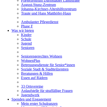
Pflegezentrum Darmstädter Landstraße
August-Stunz-Zentrum
Johanna-Kirchner-Altenhilfezentrum
Traute und Hans Matthöfer-Haus
Ambulanter Pflegedienst
Phase F
Was wir bieten
Kinder
Schule
Jugend
Senioren
Seniorengerechtes Wohnen
WohnenPlus
Betreuungsdienste für Senior*innen
Soziale Stadt & Stadtteilzentren
Beratungen & Hilfen
Essen auf Rädern
33 Ortsvereine
Anlaufstelle für straffällige Frauen
Jugendwerk
Spenden und Engagement
Mein erster Schulranzen