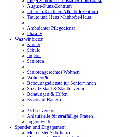
Pflegezentrum Darmstädter Landstraße
August-Stunz-Zentrum
Johanna-Kirchner-Altenhilfezentrum
Traute und Hans Matthöfer-Haus
Ambulanter Pflegedienst
Phase F
Was wir bieten
Kinder
Schule
Jugend
Senioren
Seniorengerechtes Wohnen
WohnenPlus
Betreuungsdienste für Senior*innen
Soziale Stadt & Stadtteilzentren
Beratungen & Hilfen
Essen auf Rädern
33 Ortsvereine
Anlaufstelle für straffällige Frauen
Jugendwerk
Spenden und Engagement
Mein erster Schulranzen