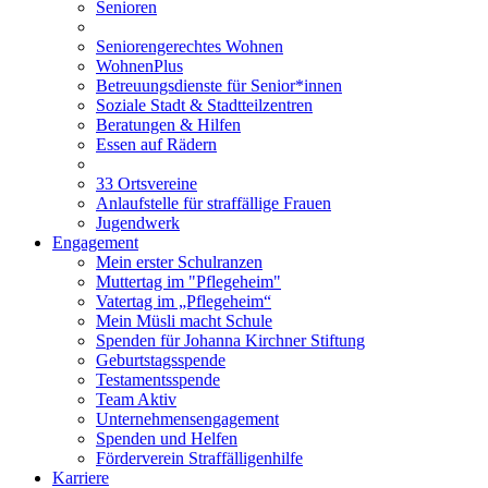
Senioren
Seniorengerechtes Wohnen
WohnenPlus
Betreuungsdienste für Senior*innen
Soziale Stadt & Stadtteilzentren
Beratungen & Hilfen
Essen auf Rädern
33 Ortsvereine
Anlaufstelle für straffällige Frauen
Jugendwerk
Engagement
Mein erster Schulranzen
Muttertag im "Pflegeheim"
Vatertag im „Pflegeheim“
Mein Müsli macht Schule
Spenden für Johanna Kirchner Stiftung
Geburtstagsspende
Testamentsspende
Team Aktiv
Unternehmensengagement
Spenden und Helfen
Förderverein Straffälligenhilfe
Karriere