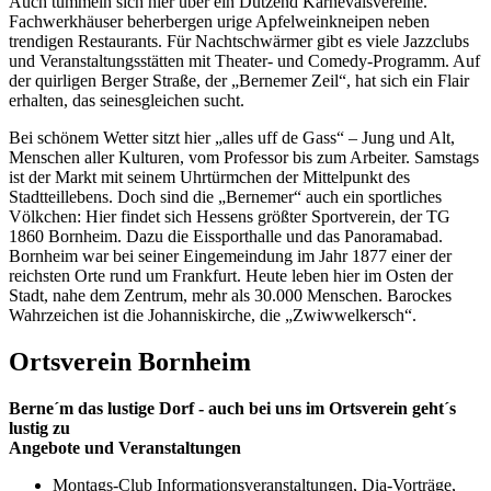
Auch tummeln sich hier über ein Dutzend Karnevalsvereine.
Fachwerkhäuser beherbergen urige Apfelweinkneipen neben
trendigen Restaurants. Für Nachtschwärmer gibt es viele Jazzclubs
und Veranstaltungsstätten mit Theater- und Comedy-Programm. Auf
der quirligen Berger Straße, der „Bernemer Zeil“, hat sich ein Flair
erhalten, das seinesgleichen sucht.
Bei schönem Wetter sitzt hier „alles uff de Gass“ – Jung und Alt,
Menschen aller Kulturen, vom Professor bis zum Arbeiter. Samstags
ist der Markt mit seinem Uhrtürmchen der Mittelpunkt des
Stadtteillebens. Doch sind die „Bernemer“ auch ein sportliches
Völkchen: Hier findet sich Hessens größter Sportverein, der TG
1860 Bornheim. Dazu die Eissporthalle und das Panoramabad.
Bornheim war bei seiner Eingemeindung im Jahr 1877 einer der
reichsten Orte rund um Frankfurt. Heute leben hier im Osten der
Stadt, nahe dem Zentrum, mehr als 30.000 Menschen. Barockes
Wahrzeichen ist die Johanniskirche, die „Zwiwwelkersch“.
Ortsverein Bornheim
Berne´m das lustige Dorf - auch bei uns im Ortsverein geht´s
lustig zu
Angebote und Veranstaltungen
Montags-Club Informationsveranstaltungen, Dia-Vorträge,