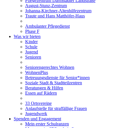
Pflegezentrum Darmstädter Landstraße
August-Stunz-Zentrum
Johanna-Kirchner-Altenhilfezentrum
Traute und Hans Matthöfer-Haus
Ambulanter Pflegedienst
Phase F
Was wir bieten
Kinder
Schule
Jugend
Senioren
Seniorengerechtes Wohnen
WohnenPlus
Betreuungsdienste für Senior*innen
Soziale Stadt & Stadtteilzentren
Beratungen & Hilfen
Essen auf Rädern
33 Ortsvereine
Anlaufstelle für straffällige Frauen
Jugendwerk
Spenden und Engagement
Mein erster Schulranzen