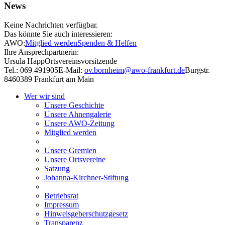
News
Keine Nachrichten verfügbar.
Das könnte Sie auch interessieren:
AWO:
Mitglied werden
Spenden & Helfen
Ihre Ansprechpartnerin:
Ursula Happ
Ortsvereinsvorsitzende
Tel.: 069 491905
E-Mail:
ov.bornheim@awo-frankfurt.de
Burgstr.
84
60389 Frankfurt am Main
Wer wir sind
Unsere Geschichte
Unsere Ahnengalerie
Unsere AWO-Zeitung
Mitglied werden
Unsere Gremien
Unsere Ortsvereine
Satzung
Johanna-Kirchner-Stiftung
Betriebsrat
Impressum
Hinweisgeberschutzgesetz
Transparenz