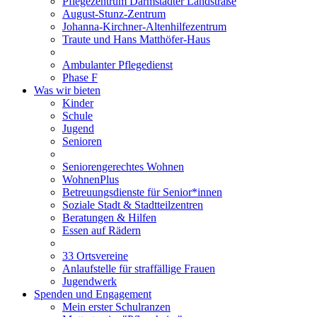
Pflegezentrum Darmstädter Landstraße
August-Stunz-Zentrum
Johanna-Kirchner-Altenhilfezentrum
Traute und Hans Matthöfer-Haus
Ambulanter Pflegedienst
Phase F
Was wir bieten
Kinder
Schule
Jugend
Senioren
Seniorengerechtes Wohnen
WohnenPlus
Betreuungsdienste für Senior*innen
Soziale Stadt & Stadtteilzentren
Beratungen & Hilfen
Essen auf Rädern
33 Ortsvereine
Anlaufstelle für straffällige Frauen
Jugendwerk
Spenden und Engagement
Mein erster Schulranzen