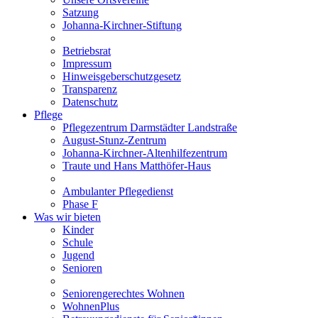
Satzung
Johanna-Kirchner-Stiftung
Betriebsrat
Impressum
Hinweisgeberschutzgesetz
Transparenz
Datenschutz
Pflege
Pflegezentrum Darmstädter Landstraße
August-Stunz-Zentrum
Johanna-Kirchner-Altenhilfezentrum
Traute und Hans Matthöfer-Haus
Ambulanter Pflegedienst
Phase F
Was wir bieten
Kinder
Schule
Jugend
Senioren
Seniorengerechtes Wohnen
WohnenPlus