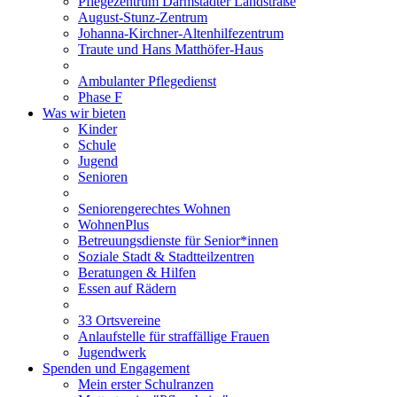
Pflegezentrum Darmstädter Landstraße
August-Stunz-Zentrum
Johanna-Kirchner-Altenhilfezentrum
Traute und Hans Matthöfer-Haus
Ambulanter Pflegedienst
Phase F
Was wir bieten
Kinder
Schule
Jugend
Senioren
Seniorengerechtes Wohnen
WohnenPlus
Betreuungsdienste für Senior*innen
Soziale Stadt & Stadtteilzentren
Beratungen & Hilfen
Essen auf Rädern
33 Ortsvereine
Anlaufstelle für straffällige Frauen
Jugendwerk
Spenden und Engagement
Mein erster Schulranzen