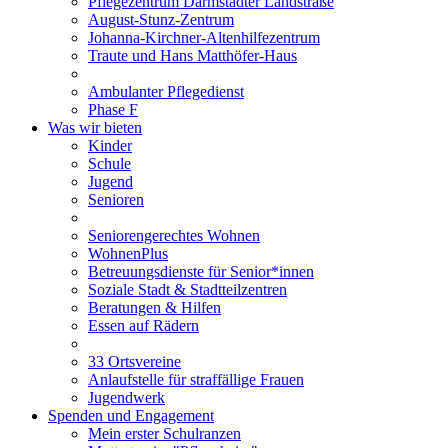
Pflegezentrum Darmstädter Landstraße
August-Stunz-Zentrum
Johanna-Kirchner-Altenhilfezentrum
Traute und Hans Matthöfer-Haus
Ambulanter Pflegedienst
Phase F
Was wir bieten
Kinder
Schule
Jugend
Senioren
Seniorengerechtes Wohnen
WohnenPlus
Betreuungsdienste für Senior*innen
Soziale Stadt & Stadtteilzentren
Beratungen & Hilfen
Essen auf Rädern
33 Ortsvereine
Anlaufstelle für straffällige Frauen
Jugendwerk
Spenden und Engagement
Mein erster Schulranzen