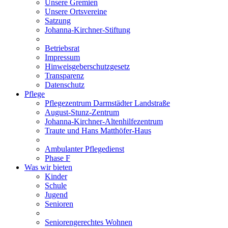
Unsere Gremien
Unsere Ortsvereine
Satzung
Johanna-Kirchner-Stiftung
Betriebsrat
Impressum
Hinweisgeberschutzgesetz
Transparenz
Datenschutz
Pflege
Pflegezentrum Darmstädter Landstraße
August-Stunz-Zentrum
Johanna-Kirchner-Altenhilfezentrum
Traute und Hans Matthöfer-Haus
Ambulanter Pflegedienst
Phase F
Was wir bieten
Kinder
Schule
Jugend
Senioren
Seniorengerechtes Wohnen