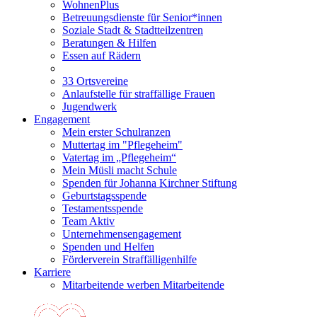
WohnenPlus
Betreuungsdienste für Senior*innen
Soziale Stadt & Stadtteilzentren
Beratungen & Hilfen
Essen auf Rädern
33 Ortsvereine
Anlaufstelle für straffällige Frauen
Jugendwerk
Engagement
Mein erster Schulranzen
Muttertag im "Pflegeheim"
Vatertag im „Pflegeheim“
Mein Müsli macht Schule
Spenden für Johanna Kirchner Stiftung
Geburtstagsspende
Testamentsspende
Team Aktiv
Unternehmensengagement
Spenden und Helfen
Förderverein Straffälligenhilfe
Karriere
Mitarbeitende werben Mitarbeitende