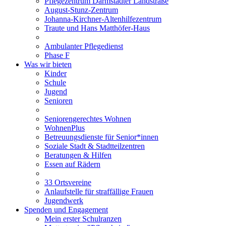
Pflegezentrum Darmstädter Landstraße
August-Stunz-Zentrum
Johanna-Kirchner-Altenhilfezentrum
Traute und Hans Matthöfer-Haus
Ambulanter Pflegedienst
Phase F
Was wir bieten
Kinder
Schule
Jugend
Senioren
Seniorengerechtes Wohnen
WohnenPlus
Betreuungsdienste für Senior*innen
Soziale Stadt & Stadtteilzentren
Beratungen & Hilfen
Essen auf Rädern
33 Ortsvereine
Anlaufstelle für straffällige Frauen
Jugendwerk
Spenden und Engagement
Mein erster Schulranzen