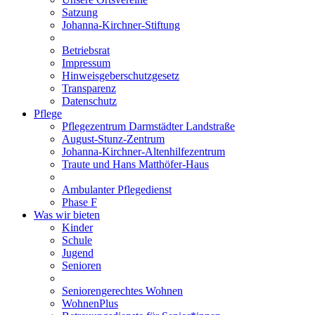
Satzung
Johanna-Kirchner-Stiftung
Betriebsrat
Impressum
Hinweisgeberschutzgesetz
Transparenz
Datenschutz
Pflege
Pflegezentrum Darmstädter Landstraße
August-Stunz-Zentrum
Johanna-Kirchner-Altenhilfezentrum
Traute und Hans Matthöfer-Haus
Ambulanter Pflegedienst
Phase F
Was wir bieten
Kinder
Schule
Jugend
Senioren
Seniorengerechtes Wohnen
WohnenPlus