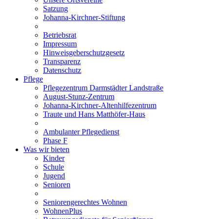
Satzung
Johanna-Kirchner-Stiftung
Betriebsrat
Impressum
Hinweisgeberschutzgesetz
Transparenz
Datenschutz
Pflege
Pflegezentrum Darmstädter Landstraße
August-Stunz-Zentrum
Johanna-Kirchner-Altenhilfezentrum
Traute und Hans Matthöfer-Haus
Ambulanter Pflegedienst
Phase F
Was wir bieten
Kinder
Schule
Jugend
Senioren
Seniorengerechtes Wohnen
WohnenPlus