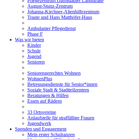
Pflegezentrum Darmstädter Landstraße
August-Stunz-Zentrum
Johanna-Kirchner-Altenhilfezentrum
Traute und Hans Matthöfer-Haus
Ambulanter Pflegedienst
Phase F
Was wir bieten
Kinder
Schule
Jugend
Senioren
Seniorengerechtes Wohnen
WohnenPlus
Betreuungsdienste für Senior*innen
Soziale Stadt & Stadtteilzentren
Beratungen & Hilfen
Essen auf Rädern
33 Ortsvereine
Anlaufstelle für straffällige Frauen
Jugendwerk
Spenden und Engagement
Mein erster Schulranzen