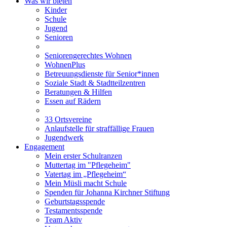
Was wir bieten
Kinder
Schule
Jugend
Senioren
Seniorengerechtes Wohnen
WohnenPlus
Betreuungsdienste für Senior*innen
Soziale Stadt & Stadtteilzentren
Beratungen & Hilfen
Essen auf Rädern
33 Ortsvereine
Anlaufstelle für straffällige Frauen
Jugendwerk
Engagement
Mein erster Schulranzen
Muttertag im "Pflegeheim"
Vatertag im „Pflegeheim“
Mein Müsli macht Schule
Spenden für Johanna Kirchner Stiftung
Geburtstagsspende
Testamentsspende
Team Aktiv