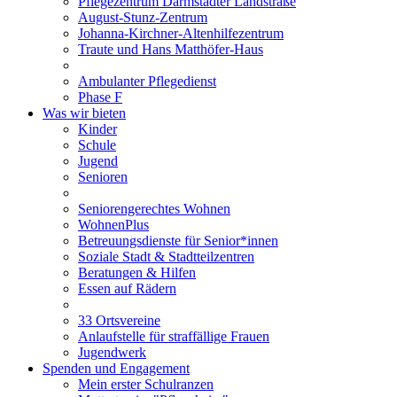
Pflegezentrum Darmstädter Landstraße
August-Stunz-Zentrum
Johanna-Kirchner-Altenhilfezentrum
Traute und Hans Matthöfer-Haus
Ambulanter Pflegedienst
Phase F
Was wir bieten
Kinder
Schule
Jugend
Senioren
Seniorengerechtes Wohnen
WohnenPlus
Betreuungsdienste für Senior*innen
Soziale Stadt & Stadtteilzentren
Beratungen & Hilfen
Essen auf Rädern
33 Ortsvereine
Anlaufstelle für straffällige Frauen
Jugendwerk
Spenden und Engagement
Mein erster Schulranzen