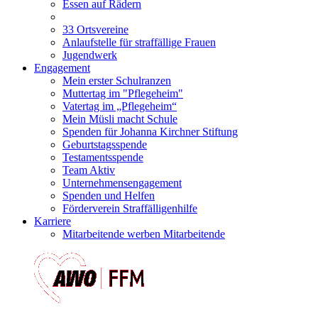
Essen auf Rädern
33 Ortsvereine
Anlaufstelle für straffällige Frauen
Jugendwerk
Engagement
Mein erster Schulranzen
Muttertag im "Pflegeheim"
Vatertag im „Pflegeheim“
Mein Müsli macht Schule
Spenden für Johanna Kirchner Stiftung
Geburtstagsspende
Testamentsspende
Team Aktiv
Unternehmensengagement
Spenden und Helfen
Förderverein Straffälligenhilfe
Karriere
Mitarbeitende werben Mitarbeitende