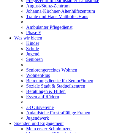
Pflegezentrum Darmstädter Landstraße
August-Stunz-Zentrum
Johanna-Kirchner-Altenhilfezentrum
Traute und Hans Matthöfer-Haus
Ambulanter Pflegedienst
Phase F
Was wir bieten
Kinder
Schule
Jugend
Senioren
Seniorengerechtes Wohnen
WohnenPlus
Betreuungsdienste für Senior*innen
Soziale Stadt & Stadtteilzentren
Beratungen & Hilfen
Essen auf Rädern
33 Ortsvereine
Anlaufstelle für straffällige Frauen
Jugendwerk
Spenden und Engagement
Mein erster Schulranzen