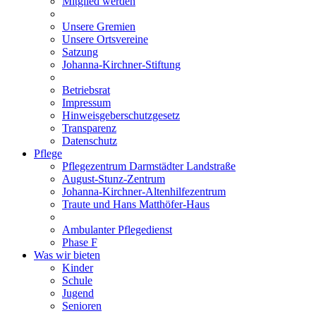
Mitglied werden
Unsere Gremien
Unsere Ortsvereine
Satzung
Johanna-Kirchner-Stiftung
Betriebsrat
Impressum
Hinweisgeberschutzgesetz
Transparenz
Datenschutz
Pflege
Pflegezentrum Darmstädter Landstraße
August-Stunz-Zentrum
Johanna-Kirchner-Altenhilfezentrum
Traute und Hans Matthöfer-Haus
Ambulanter Pflegedienst
Phase F
Was wir bieten
Kinder
Schule
Jugend
Senioren