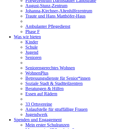
Pflegezentrum Darmstädter Landstraße
August-Stunz-Zentrum
Johanna-Kirchner-Altenhilfezentrum
Traute und Hans Matthöfer-Haus
Ambulanter Pflegedienst
Phase F
Was wir bieten
Kinder
Schule
Jugend
Senioren
Seniorengerechtes Wohnen
WohnenPlus
Betreuungsdienste für Senior*innen
Soziale Stadt & Stadtteilzentren
Beratungen & Hilfen
Essen auf Rädern
33 Ortsvereine
Anlaufstelle für straffällige Frauen
Jugendwerk
Spenden und Engagement
Mein erster Schulranzen