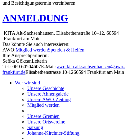
und Besichtigungstermin vereinbaren.
ANMELDUNG
KITA Alt-Sachsenhausen, Elisabethenstraße 10–12, 60594
Frankfurt am Main
Das könnte Sie auch interessieren:
AWO:
Mitglied werden
Spenden & Helfen
Ihre Ansprechpartnerin:
Sefika Gökcan
Leiterin
Tel.: 069 60504607
E-Mail:
awo.kita.alt-sachsenhausen@awo-
frankfurt.de
Elisabethenstrasse 10-12
60594 Frankfurt am Main
Wer wir sind
Unsere Geschichte
Unsere Ahnengalerie
Unsere AWO-Zeitung
Mitglied werden
Unsere Gremien
Unsere Ortsvereine
Satzung
Johanna-Kirchner-Stiftung