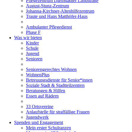
Pflegezentrum Darmstädter Landstraße
August-Stunz-Zentrum
Johanna-Kirchner-Altenhilfezentrum
Traute und Hans Matthöfer-Haus
Ambulanter Pflegedienst
Phase F
Was wir bieten
Kinder
Schule
Jugend
Senioren
Seniorengerechtes Wohnen
WohnenPlus
Betreuungsdienste für Senior*innen
Soziale Stadt & Stadtteilzentren
Beratungen & Hilfen
Essen auf Rädern
33 Ortsvereine
Anlaufstelle für straffällige Frauen
Jugendwerk
Spenden und Engagement
Mein erster Schulranzen