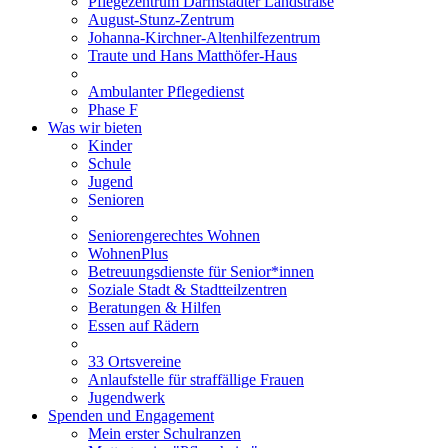
Pflegezentrum Darmstädter Landstraße
August-Stunz-Zentrum
Johanna-Kirchner-Altenhilfezentrum
Traute und Hans Matthöfer-Haus
Ambulanter Pflegedienst
Phase F
Was wir bieten
Kinder
Schule
Jugend
Senioren
Seniorengerechtes Wohnen
WohnenPlus
Betreuungsdienste für Senior*innen
Soziale Stadt & Stadtteilzentren
Beratungen & Hilfen
Essen auf Rädern
33 Ortsvereine
Anlaufstelle für straffällige Frauen
Jugendwerk
Spenden und Engagement
Mein erster Schulranzen