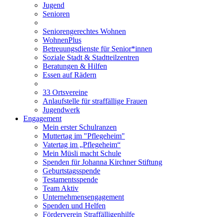
Jugend
Senioren
Seniorengerechtes Wohnen
WohnenPlus
Betreuungsdienste für Senior*innen
Soziale Stadt & Stadtteilzentren
Beratungen & Hilfen
Essen auf Rädern
33 Ortsvereine
Anlaufstelle für straffällige Frauen
Jugendwerk
Engagement
Mein erster Schulranzen
Muttertag im "Pflegeheim"
Vatertag im „Pflegeheim“
Mein Müsli macht Schule
Spenden für Johanna Kirchner Stiftung
Geburtstagsspende
Testamentsspende
Team Aktiv
Unternehmensengagement
Spenden und Helfen
Förderverein Straffälligenhilfe