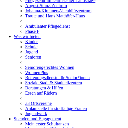
Pflegezentrum Darmstädter Landstraße
August-Stunz-Zentrum
Johanna-Kirchner-Altenhilfezentrum
Traute und Hans Matthöfer-Haus
Ambulanter Pflegedienst
Phase F
Was wir bieten
Kinder
Schule
Jugend
Senioren
Seniorengerechtes Wohnen
WohnenPlus
Betreuungsdienste für Senior*innen
Soziale Stadt & Stadtteilzentren
Beratungen & Hilfen
Essen auf Rädern
33 Ortsvereine
Anlaufstelle für straffällige Frauen
Jugendwerk
Spenden und Engagement
Mein erster Schulranzen