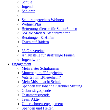
Schule
Jugend
Senioren
Seniorengerechtes Wohnen
WohnenPlus
Betreuungsdienste für Senior*innen
Soziale Stadt & Stadtteilzentren
Beratungen & Hilfen
Essen auf Rädern
33 Ortsvereine
Anlaufstelle für straffällige Frauen
Jugendwerk
Engagement
Mein erster Schulranzen
Muttertag im "Pflegeheim"
Vatertag im „Pflegeheim“
Mein Müsli macht Schule
Spenden für Johanna Kirchner Stiftung
Geburtstagsspende
Testamentsspende
Team Aktiv
Unternehmensengagement
Spenden und Helfen