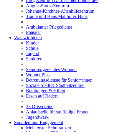
Pflegezentrum Darmstädter Landstraße
August-Stunz-Zentrum
Johanna-Kirchner-Altenhilfezentrum
Traute und Hans Matthöfer-Haus
Ambulanter Pflegedienst
Phase F
Was wir bieten
Kinder
Schule
Jugend
Senioren
Seniorengerechtes Wohnen
WohnenPlus
Betreuungsdienste für Senior*innen
Soziale Stadt & Stadtteilzentren
Beratungen & Hilfen
Essen auf Rädern
33 Ortsvereine
Anlaufstelle für straffällige Frauen
Jugendwerk
Spenden und Engagement
Mein erster Schulranzen